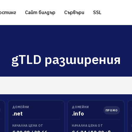
остинг
Сайт билдър
Сървъри
SSL
gTLD разширения
ress хостинг
Наети сървъри
.com разширение
Безплатно преместване н
нератор
 хостинг
Server-side Google Tag Manager
.net разширение
a хостинг
.eu разширение
ДОМЕЙНИ
ДОМЕЙНИ
to хостинг
ПРОМО
.net
.info
НАЧАЛНА ЦЕНА ОТ
НАЧАЛНА ЦЕНА ОТ