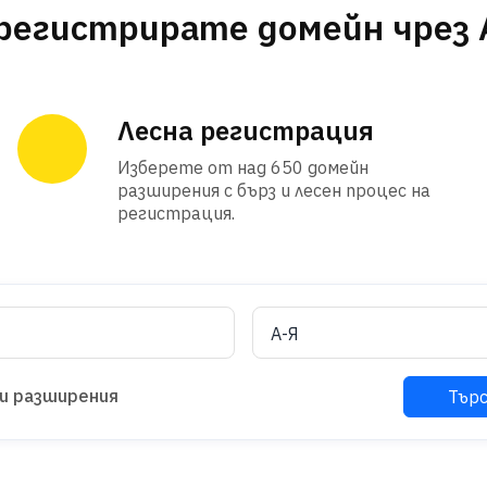
регистрирате домейн чрез A
Лесна регистрация
Изберете от над 650 домейн
разширения с бърз и лесен процес на
регистрация.
ни разширения
Тър