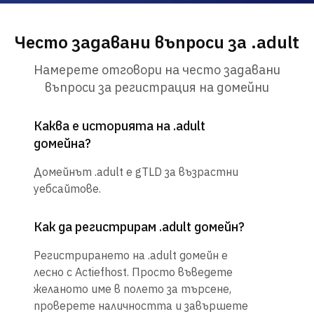
Често задавани въпроси за .adult
Намерете отговори на често задавани
въпроси за регистрация на домейни
Каква е историята на .adult
домейна?
Домейнът .adult е gTLD за възрастни
уебсайтове.
Как да регистрирам .adult домейн?
Регистрирането на .adult домейн е
лесно с Actiefhost. Просто въведете
желаното име в полето за търсене,
проверете наличността и завършете