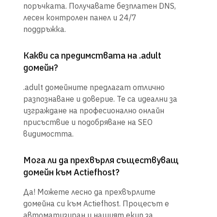
поръчката. Получавате безплатен DNS,
лесен контролен панел и 24/7
поддръжка.
Какви са предимствата на .adult
домейн?
.adult домейните предлагат отлично
разпознаване и доверие. Те са идеални за
изграждане на професионално онлайн
присъствие и подобряване на SEO
видимостта.
Мога ли да прехвърля съществуващ
домейн към Actiefhost?
Да! Можете лесно да прехвърлите
домейна си към Actiefhost. Процесът е
автоматизиран и нашият екип за