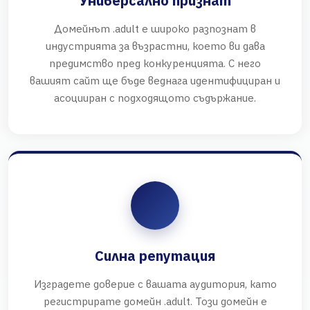
Универсално признат
Домейнът .adult е широко разпознат в
индустрията за възрастни, което ви дава
предимство пред конкуренцията. С него
вашият сайт ще бъде веднага идентифициран и
асоцииран с подходящото съдържание.
Силна репутация
Изградете доверие с вашата аудитория, като
регистрирате домейн .adult. Този домейн е