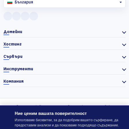
България
Домейни
Хостинг
Сървъри
Инструменти
Компания
© 2026 Actiefhost. Съгласно българското търговско
законодателство цените в сайта се показват без ДДС, а ДДС се
Ние ценим вашата поверителност
изчислява отделно при завършване на поръчката, когато е
Използваме бисквитки, за да подобрим вашето сърфиране, да
предоставим анализи и да показваме подходящо съдържание.
приложимо.