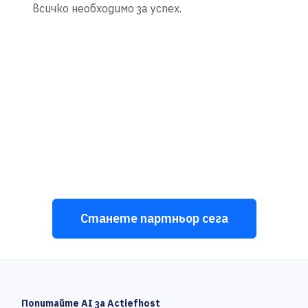
всичко необходимо за успех.
Готови ли сте да
започнете да печелите?
Присъединете се към стотици доволни
партньори, които вече печелят пари с нашата
програма.
Станете партньор сега
Попитайте AI за Actiefhost