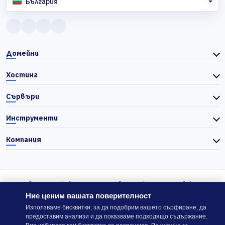
България
Домейни
Хостинг
Сървъри
Инструменти
Компания
© 2026 Actiefhost. Съгласно българското търговско
законодателство цените в сайта се показват без ДДС, а ДДС се
Ние ценим вашата поверителност
изчислява отделно при завършване на поръчката, когато е
Използваме бисквитки, за да подобрим вашето сърфиране, да
приложимо.
предоставим анализи и да показваме подходящо съдържание.