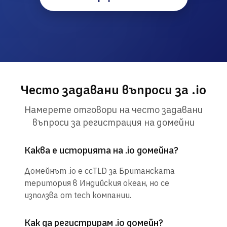
Често задавани въпроси за .io
Намерете отговори на често задавани
въпроси за регистрация на домейни
Каква е историята на .io домейна?
Домейнът .io е ccTLD за Британската
територия в Индийския океан, но се
използва от tech компании.
Как да регистрирам .io домейн?