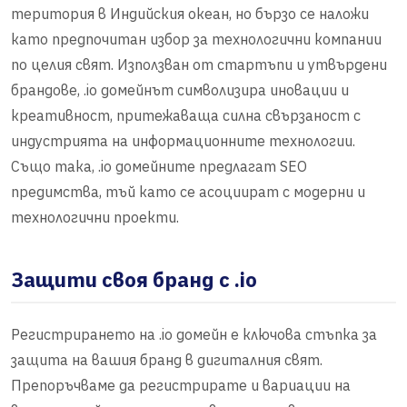
територия в Индийския океан, но бързо се наложи
като предпочитан избор за технологични компании
по целия свят. Използван от стартъпи и утвърдени
брандове, .io домейнът символизира иновации и
креативност, притежаваща силна свързаност с
индустрията на информационните технологии.
Също така, .io домейните предлагат SEO
предимства, тъй като се асоциират с модерни и
технологични проекти.
Защити своя бранд с .io
Регистрирането на .io домейн е ключова стъпка за
защита на вашия бранд в дигиталния свят.
Препоръчваме да регистрирате и вариации на