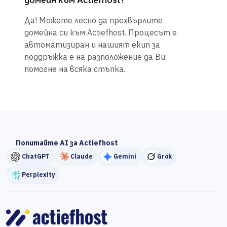
Да! Можете лесно да прехвърлите
домейна си към Actiefhost. Процесът е
автоматизиран и нашият екип за
поддръжка е на разположение да Ви
помогне на всяка стъпка.
Попитайте AI за Actiefhost
ChatGPT
Claude
Gemini
Grok
Perplexity