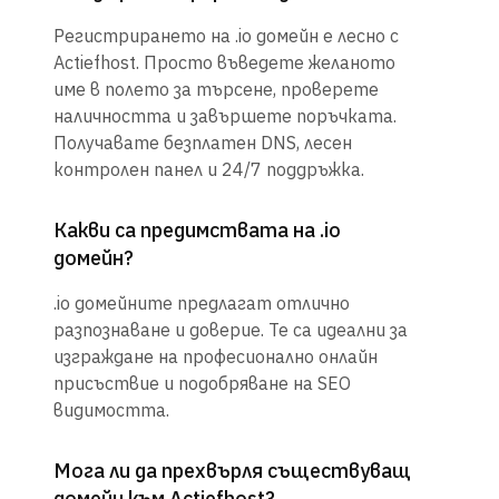
Регистрирането на .io домейн е лесно с
Actiefhost. Просто въведете желаното
име в полето за търсене, проверете
наличността и завършете поръчката.
Получавате безплатен DNS, лесен
контролен панел и 24/7 поддръжка.
Какви са предимствата на .io
домейн?
.io домейните предлагат отлично
разпознаване и доверие. Те са идеални за
изграждане на професионално онлайн
присъствие и подобряване на SEO
видимостта.
Мога ли да прехвърля съществуващ
домейн към Actiefhost?