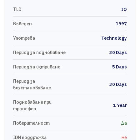
TLD
IO
Въведен
1997
Употреба
Technology
Период за подновяване
30 Days
Период за изтриване
5 Days
Период за
30 Days
възстановяване
Подновяване при
1 Year
трансфер
Поверителност
Да
IDN поддръжка
Не