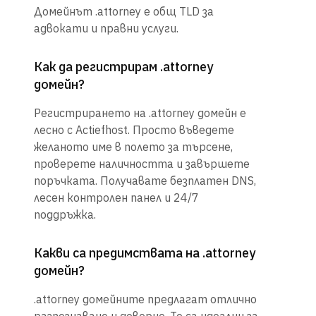
Домейнът .attorney е общ TLD за
адвокати и правни услуги.
Как да регистрирам .attorney
домейн?
Регистрирането на .attorney домейн е
лесно с Actiefhost. Просто въведете
желаното име в полето за търсене,
проверете наличността и завършете
поръчката. Получавате безплатен DNS,
лесен контролен панел и 24/7
поддръжка.
Какви са предимствата на .attorney
домейн?
.attorney домейните предлагат отлично