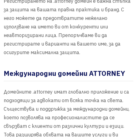
Регистрирането на .attorney домейн е важна стъпка
за защита на вашата правна практика и бранд. С
него можете да предотвратите нежелано
използване на името ви от конкуренти или
неавторизирани лица. Препоръчваме ви да
регистрирате и варианти на вашето име, за да
осигурите максимална защита.
Международни домейни ATTORNEY
Домейните .attorney имат глобално приложение и са
подходящи за адвокати от всяка точка на света.
Съществува и поддръжка за международни домейни,
което позволява на професионалистите да се
свързват с клиенти от различни култури и езици.
Това разширява обхвата на вашите услуги и ви