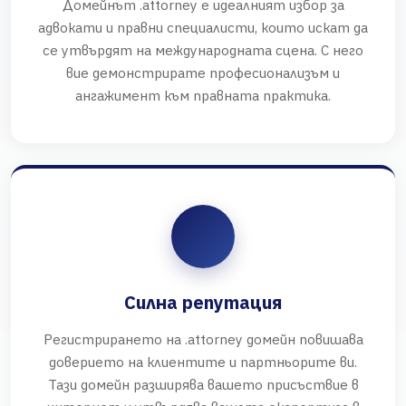
Домейнът .attorney е идеалният избор за
адвокати и правни специалисти, които искат да
се утвърдят на международната сцена. С него
вие демонстрирате професионализъм и
ангажимент към правната практика.
Силна репутация
Регистрирането на .attorney домейн повишава
доверието на клиентите и партньорите ви.
Тази домейн разширява вашето присъствие в