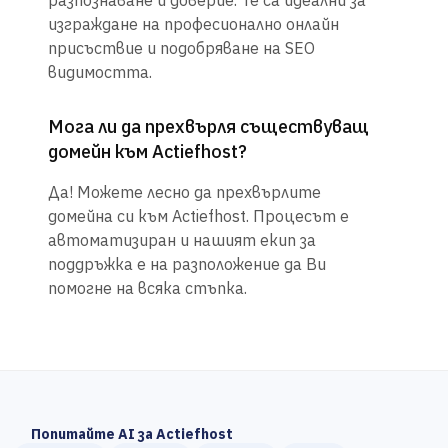
разпознаване и доверие. Те са идеални за
изграждане на професионално онлайн
присъствие и подобряване на SEO
видимостта.
Мога ли да прехвърля съществуващ
домейн към Actiefhost?
Да! Можете лесно да прехвърлите
домейна си към Actiefhost. Процесът е
автоматизиран и нашият екип за
поддръжка е на разположение да Ви
помогне на всяка стъпка.
Попитайте AI за Actiefhost