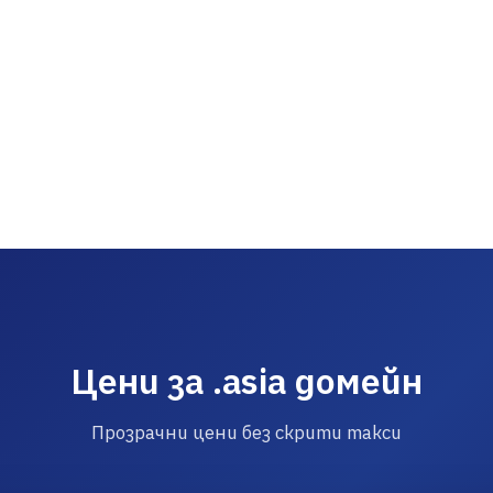
Цени за .asia домейн
Прозрачни цени без скрити такси