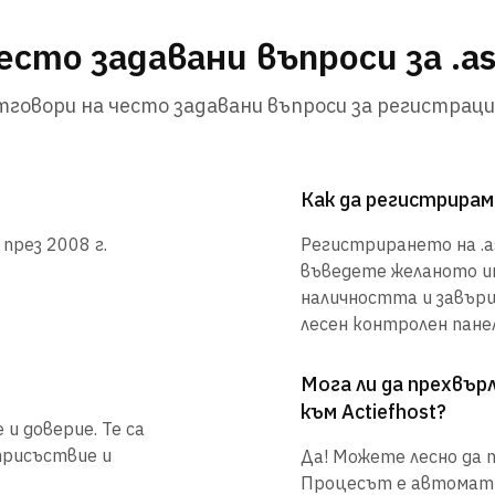
есто задавани въпроси за .as
говори на често задавани въпроси за регистраци
Как да регистрирам 
 през 2008 г.
Регистрирането на .as
въведете желаното им
наличността и завър
лесен контролен панел
Мога ли да прехвъ
към Actiefhost?
и доверие. Те са
присъствие и
Да! Можете лесно да п
Процесът е автоматиз