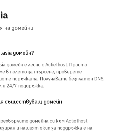
ia
я на домейни
.asia домейн?
ia домейн е лесно с Actiefhost. Просто
е в полето за търсене, проверете
шете поръчката. Получавате безплатен DNS,
 и 24/7 поддръжка.
рля съществуващ домейн
рехвърлите домейна си към Actiefhost.
иран и нашият екип за поддръжка е на