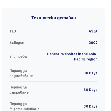
Технически детайли
TLD
ASIA
Въведен
2007
General Websites in the Asia-
Употреба
Pacific region
Период за
30 Days
подновяване
Период за
30 Days
изтриване
Период за
30 Days
възстановяване