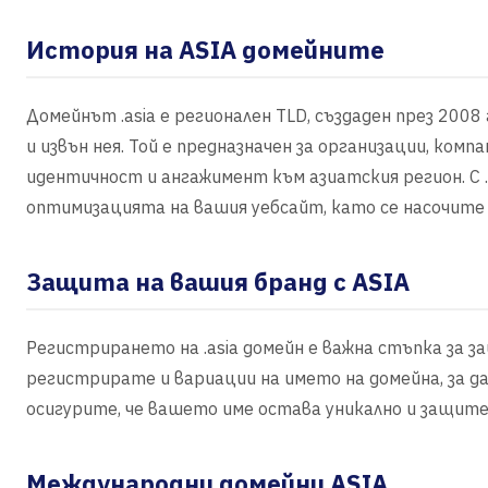
История на ASIA домейните
Домейнът .asia е регионален TLD, създаден през 2008 
и извън нея. Той е предназначен за организации, ком
идентичност и ангажимент към азиатския регион. С 
оптимизацията на вашия уебсайт, като се насочите 
Защита на вашия бранд с ASIA
Регистрирането на .asia домейн е важна стъпка за з
регистрирате и вариации на името на домейна, за д
осигурите, че вашето име остава уникално и защите
Международни домейни ASIA