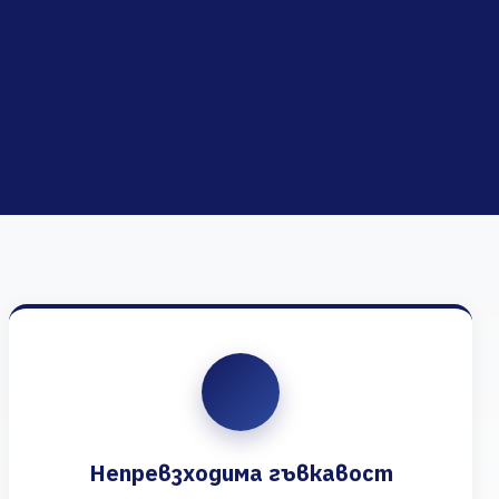
Непревзходима гъвкавост