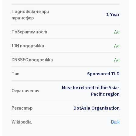
Подновяване при
1 Year
трансфер
Поверителност
Да
IDN поддръжка
Да
DNSSEC поддръжка
Да
Тип
Sponsored TLD
Must be related to the Asia-
Ограничения
Pacific region
Регистър
DotAsia Organisation
Wikipedia
Виж