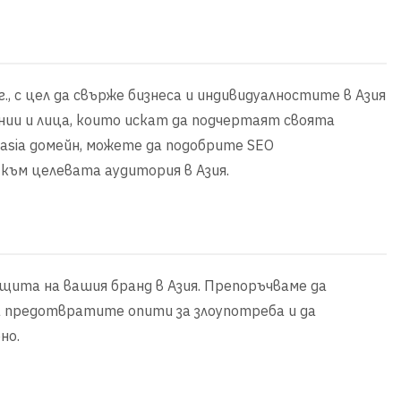
г., с цел да свърже бизнеса и индивидуалностите в Азия
пании и лица, които искат да подчертаят своята
.asia домейн, можете да подобрите SEO
към целевата аудитория в Азия.
ащита на вашия бранд в Азия. Препоръчваме да
а предотвратите опити за злоупотреба и да
но.