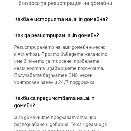
въпроси за регистрация на домейни
Каква е историята на .ai.in домейна?
Как да регистрирам .ai.in домейн?
Регистрирането на .ai.in домейн е лесно
с Actiefhost. Просто въведете желаното
име в полето за търсене, проверете
наличността и завършете поръчката.
Получавате безплатен DNS, лесен
контролен панел и 24/7 поддръжка.
Какви са предимствата на .ai.in
домейн?
.ai.in домейните предлагат отлично
разпознаване и доверие. Те са идеални за