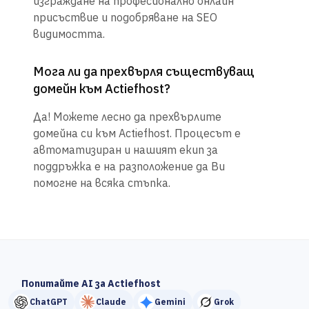
изграждане на професионално онлайн
присъствие и подобряване на SEO
видимостта.
Мога ли да прехвърля съществуващ
домейн към Actiefhost?
Да! Можете лесно да прехвърлите
домейна си към Actiefhost. Процесът е
автоматизиран и нашият екип за
поддръжка е на разположение да Ви
помогне на всяка стъпка.
Попитайте AI за Actiefhost
ChatGPT
Claude
Gemini
Grok