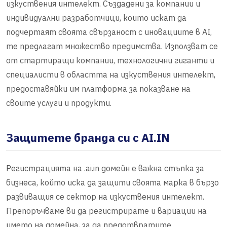
изкуствения интелект. Създадени за компании и
индивидуални разработчици, които искат да
подчертаят своята свързаност с иновациите в AI,
те предлагат множество предимства. Използват се
от стартиращи компании, технологични гиганти и
специалисти в областта на изкуствения интелект,
предоставяйки им платформа за показване на
своите услуги и продукти.
Защитете бранда си с AI.IN
Регистрацията на .ai.in домейн е важна стъпка за
бизнеса, който иска да защити своята марка в бързо
развиващия се сектор на изкуствения интелект.
Препоръчваме ви да регистрирате и вариации на
името на домейна, за да предотвратите