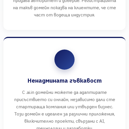
придава авторитет и доверие. Регистрацията
на такъв домейн показва на клиентите, че сте
част от водеща индустрия.
Ненадмината гъвкавост
С .ai.in домейни можете да адаптирате
присъствието си онлайн, независимо дали сте
стартираща компания или утвърден бизнес.
Този домейн е идеален за различни приложения,
включително проекти, свързани с AI,
технологии и разработки.