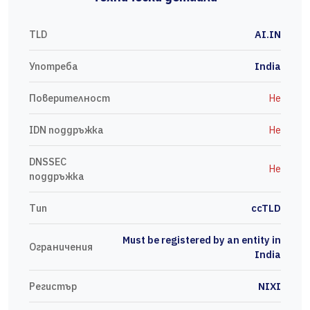
TLD
AI.IN
Употреба
India
Поверителност
Не
IDN поддръжка
Не
DNSSEC
Не
поддръжка
Тип
ccTLD
Must be registered by an entity in
Ограничения
India
Регистър
NIXI