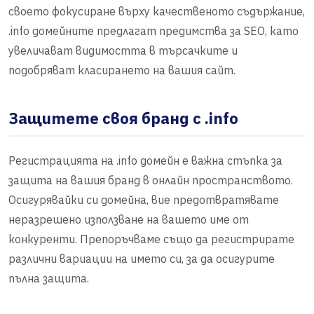
своето фокусиране върху качественото съдържание,
.info домейните предлагат предимства за SEO, като
увеличават видимостта в търсачките и
подобряват класирането на вашия сайт.
Защитете своя бранд с .info
Регистрацията на .info домейн е важна стъпка за
защита на вашия бранд в онлайн пространството.
Осигурявайки си домейна, вие предотвратявате
неразрешено използване на вашето име от
конкуренти. Препоръчваме също да регистрирате
различни вариации на името си, за да осигурите
пълна защита.