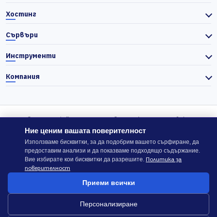
Хостинг
Сървъри
Инструменти
Компания
© 2026 Actiefhost. Съгласно българското търговско
законодателство цените в сайта се показват без ДДС, а ДДС се
Ние ценим вашата поверителност
изчислява отделно при завършване на поръчката, когато е
Използваме бисквитки, за да подобрим вашето сърфиране, да
предоставим анализи и да показваме подходящо съдържание.
приложимо.
Политика за
Вие избирате кои бисквитки да разрешите.
поверителност
В случай на спор, който не може да бъде решен директно с
Приеми всички
ACTIEFHOST LTD,
можете да използвате платформата
ODR
.
Персонализиране
Общи условия
Политика за сигурност