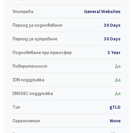
Употреба
General Websites
Период за подновяване
30 Days
Период за изтриване
30 Days
Подновяване при трансфер
1 Year
Поверителност
Да
IDN поддръжка
Да
DNSSEC поддръжка
Да
Тип
gTLD
Ограничения
None