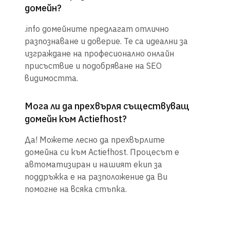
домейн?
.info домейните предлагат отлично
разпознаване и доверие. Те са идеални за
изграждане на професионално онлайн
присъствие и подобряване на SEO
видимостта.
Мога ли да прехвърля съществуващ
домейн към Actiefhost?
Да! Можете лесно да прехвърлите
домейна си към Actiefhost. Процесът е
автоматизиран и нашият екип за
поддръжка е на разположение да Ви
помогне на всяка стъпка.