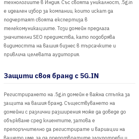
технологиите в Индия. Със своята уникалност, .5g.in
е идеален избор за компании, които искат да
подчертаят своята експертиза в
телекомуникациите. Този домейн предлага
значителни SEO предимства, като подобрява
видимостта на вашия бизнес в търсачките и
привлича целевата аудитория.
Защити своя бранд с 5G.IN
Регистрирането на .5g.in домейн е важна стъпка за
защита на вашия бранд. Съществуването на
домейни с различни разширения може да доведе до
объркване сред клиентите, затова е
препоръчително да регистрирате и вариации на
вашето име, за да предотвратите злоупотреби и