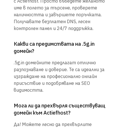
с Actiefhost. Просто въведете желаното
име в полето за търсене, проверете
наличността и завършете поръчката.
Получавате безплатен DNS, лесен
контролен панел и 24/7 поддръжка.
Какви са предимствата на .5g.in
домейн?
.5g.in домейните предлагат отлично
разпознаване и доверие. Те са идеални за
изграждане на професионално онлайн
присъствие и подобряване на SEO
видимостта.
Мога ли да прехвърля съществуващ
домейн към Actiefhost?
Да! Можете лесно да прехвърлите