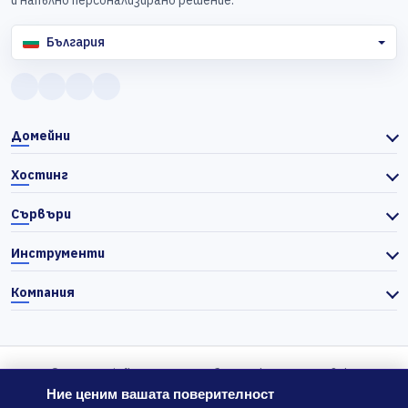
и напълно персонализирано решение.
България
Домейни
Хостинг
Сървъри
Инструменти
Компания
© 2026 Actiefhost. Съгласно българското търговско
законодателство цените в сайта се показват без ДДС, а ДДС се
Ние ценим вашата поверителност