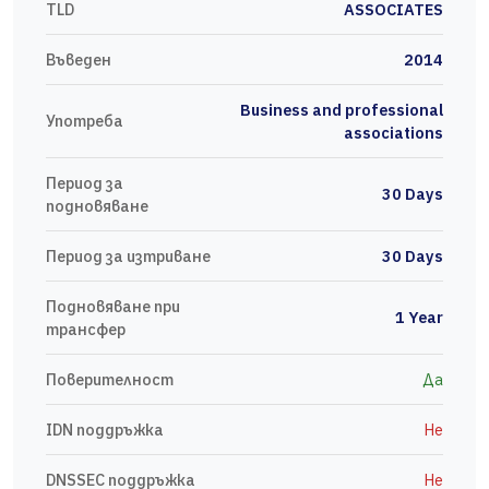
TLD
ASSOCIATES
Въведен
2014
Business and professional
Употреба
associations
Период за
30 Days
подновяване
Период за изтриване
30 Days
Подновяване при
1 Year
трансфер
Поверителност
Да
IDN поддръжка
Не
DNSSEC поддръжка
Не