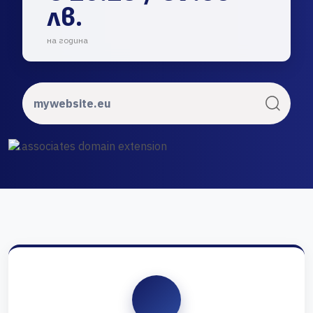
лв.
на година