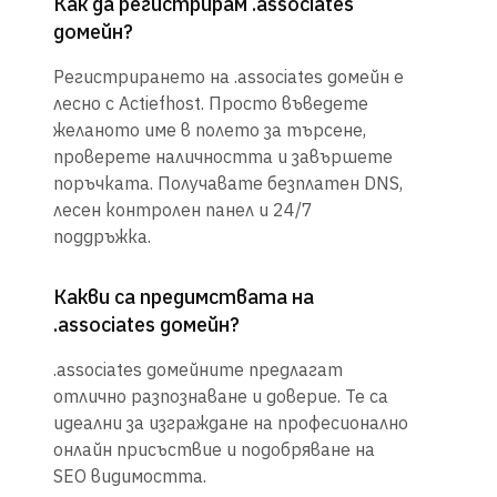
Как да регистрирам .associates
домейн?
Регистрирането на .associates домейн е
лесно с Actiefhost. Просто въведете
желаното име в полето за търсене,
проверете наличността и завършете
поръчката. Получавате безплатен DNS,
лесен контролен панел и 24/7
поддръжка.
Какви са предимствата на
.associates домейн?
.associates домейните предлагат
отлично разпознаване и доверие. Те са
идеални за изграждане на професионално
онлайн присъствие и подобряване на
SEO видимостта.