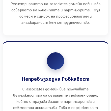
Регистрирането на .associates домейн повишава
доверието на клиентите и партньорите. Този
домейн е символ на професионализъм и
ангажираност към сътрудничество.
Непревъзходна Гъвкавост
С .associates домейн вие получавате
възможността да създадете уникален бранд,
който отразява вашите партньорства и
съвместни инициативи. Това е перфектният