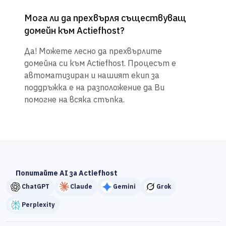
Мога ли да прехвърля съществуващ
домейн към Actiefhost?
Да! Можете лесно да прехвърлите
домейна си към Actiefhost. Процесът е
автоматизиран и нашият екип за
поддръжка е на разположение да Ви
помогне на всяка стъпка.
Попитайте AI за Actiefhost
ChatGPT
Claude
Gemini
Grok
Perplexity