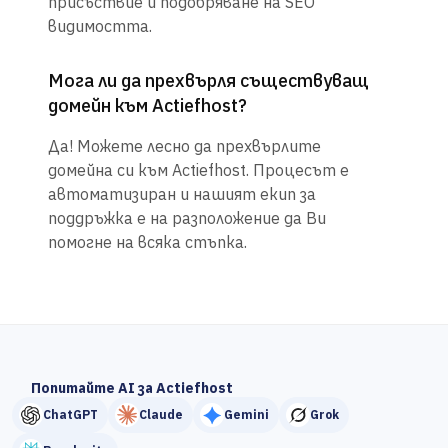
присъствие и подобряване на SEO
видимостта.
Мога ли да прехвърля съществуващ
домейн към Actiefhost?
Да! Можете лесно да прехвърлите
домейна си към Actiefhost. Процесът е
автоматизиран и нашият екип за
поддръжка е на разположение да Ви
помогне на всяка стъпка.
Попитайте AI за Actiefhost
ChatGPT
Claude
Gemini
Grok