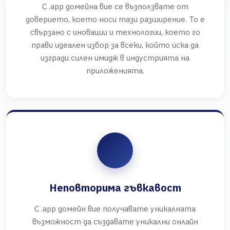
С .app домейна вие се възползвате от
доверието, което носи тази разширение. То е
свързано с иновации и технологии, което го
прави идеален избор за всеки, който иска да
изгради силен имидж в индустрията на
приложенията.
Неповторима гъвкавост
С .app домейн вие получавате уникалната
възможност да създавате уникални онлайн