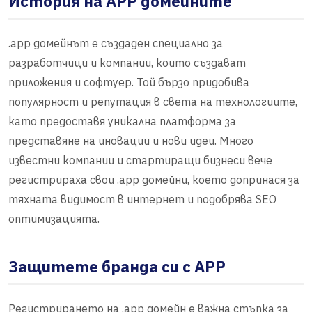
История на APP домейните
.app домейнът е създаден специално за
разработчици и компании, които създават
приложения и софтуер. Той бързо придобива
популярност и репутация в света на технологиите,
като предоставя уникална платформа за
представяне на иновации и нови идеи. Много
известни компании и стартиращи бизнеси вече
регистрираха свои .app домейни, което допринася за
тяхната видимост в интернет и подобрява SEO
оптимизацията.
Защитете бранда си с APP
Регистрирането на .app домейн е важна стъпка за