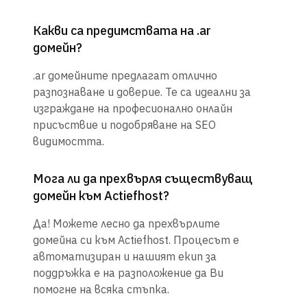
Какви са предимствата на .ar
домейн?
.ar домейните предлагат отлично
разпознаване и доверие. Те са идеални за
изграждане на професионално онлайн
присъствие и подобряване на SEO
видимостта.
Мога ли да прехвърля съществуващ
домейн към Actiefhost?
Да! Можете лесно да прехвърлите
домейна си към Actiefhost. Процесът е
автоматизиран и нашият екип за
поддръжка е на разположение да Ви
помогне на всяка стъпка.