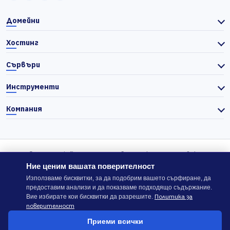
Домейни
Хостинг
Сървъри
Инструменти
Компания
© 2026 Actiefhost. Съгласно българското търговско
законодателство цените в сайта се показват без ДДС, а ДДС се
Ние ценим вашата поверителност
изчислява отделно при завършване на поръчката, когато е
Използваме бисквитки, за да подобрим вашето сърфиране, да
предоставим анализи и да показваме подходящо съдържание.
приложимо.
Политика за
Вие избирате кои бисквитки да разрешите.
поверителност
В случай на спор, който не може да бъде решен директно с
Приеми всички
ACTIEFHOST LTD,