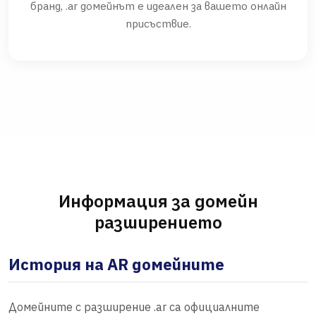
бранд, .ar домейнът е идеален за вашето онлайн
присъствие.
Информация за домейн
разширението
История на AR домейните
Домейните с разширение .ar са официалните