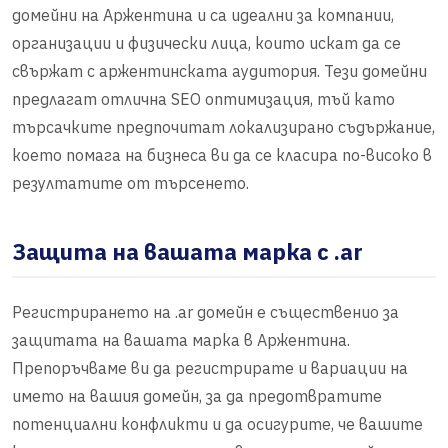
домейни на Аржентина и са идеални за компании,
организации и физически лица, които искат да се
свържат с аржентинската аудитория. Тези домейни
предлагат отлична SEO оптимизация, тъй като
търсачките предпочитат локализирано съдържание,
което помага на бизнеса ви да се класира по-високо в
резултатите от търсенето.
Защита на вашата марка с .ar
Регистрирането на .ar домейн е същественио за
защитата на вашата марка в Аржентина.
Препоръчваме ви да регистрирате и вариации на
името на вашия домейн, за да предотвратите
потенциални конфликти и да осигурите, че вашите