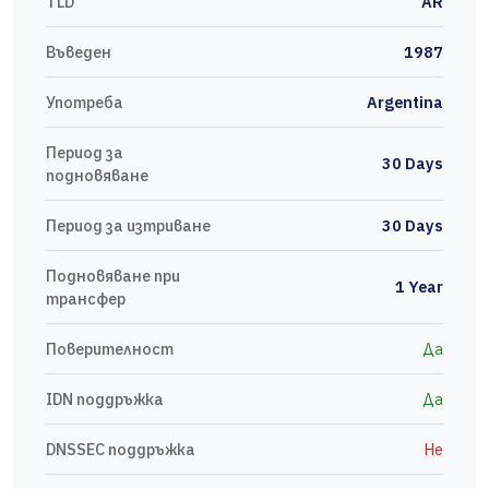
TLD
AR
Въведен
1987
Употреба
Argentina
Период за
30 Days
подновяване
Период за изтриване
30 Days
Подновяване при
1 Year
трансфер
Поверителност
Да
IDN поддръжка
Да
DNSSEC поддръжка
Не