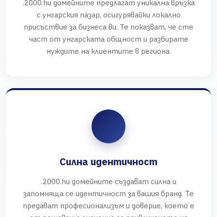
.2000.hu домейните предлагат уникална връзка
с унгарския пазар, осигурявайки локално
присъствие за бизнеса ви. Те показват, че сте
част от унгарската общност и разбирате
нуждите на клиентите в региона.
Силна идентичност
.2000.hu домейните създават силна и
запомняща се идентичност за вашия бранд. Те
предават професионализъм и доверие, което е