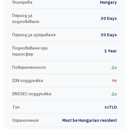
Употреба
Hungary
Период за
30 Days
подновяване
Период за изтриване
30 Days
Подновяване при
1 Year
трансфер
Поверителност
Да
IDN поддръжка
Не
DNSSEC поддръжка
Да
Тип
ccTLD
Ограничения
Must be Hungarian resident