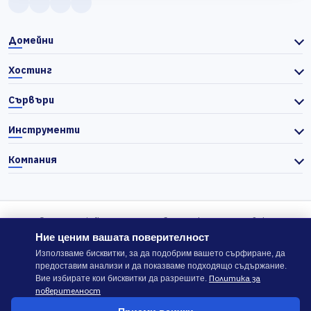
Домейни
Хостинг
Сървъри
Инструменти
Компания
© 2026 Actiefhost. Съгласно българското търговско
законодателство цените в сайта се показват без ДДС, а ДДС се
Ние ценим вашата поверителност
изчислява отделно при завършване на поръчката, когато е
Използваме бисквитки, за да подобрим вашето сърфиране, да
предоставим анализи и да показваме подходящо съдържание.
приложимо.
Политика за
Вие избирате кои бисквитки да разрешите.
поверителност
В случай на спор, който не може да бъде решен директно с