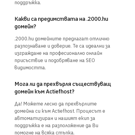
поддръжка.
Какви са предимствата на .2000.hu
домейн?
.2000.hu домейните предлагат отлично
разпознаване и доверие. Те са идеални за
изграждане на професионално онлайн
присъствие и подобряване на SEO
видимостта.
Мога ли да прехвърля съществуващ
домейн към Actiefhost?
Да! Можете лесно да прехвърлите
домейна си към Actiefhost. Процесът е
автоматизиран и нашият екип за
поддръжка е на разположение да Ви
помогне на всяка стъпка.