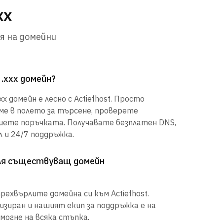
xx
я на домейни
 .xxx домейн?
x домейн е лесно с Actiefhost. Просто
е в полето за търсене, проверете
шете поръчката. Получавате безплатен DNS,
 и 24/7 поддръжка.
рля съществуващ домейн
рехвърлите домейна си към Actiefhost.
иран и нашият екип за поддръжка е на
могне на всяка стъпка.