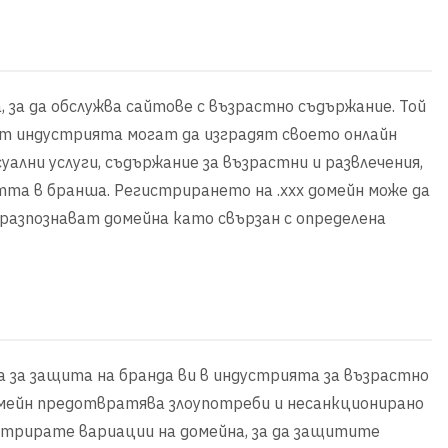
, за да обслужва сайтове с възрастно съдържание. Той
от индустрията могат да изградят своето онлайн
ални услуги, съдържание за възрастни и развлечения,
тта в бранша. Регистрирането на .xxx домейн може да
азпознават домейна като свързан с определена
а за защита на бранда ви в индустрията за възрастно
мейн предотвратява злоупотреби и несанкционирано
истрирате вариации на домейна, за да защитите