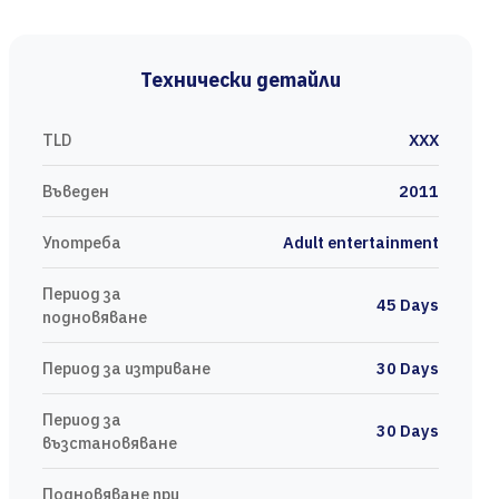
Технически детайли
TLD
XXX
Въведен
2011
Употреба
Adult entertainment
Период за
45 Days
подновяване
Период за изтриване
30 Days
Период за
30 Days
възстановяване
Подновяване при