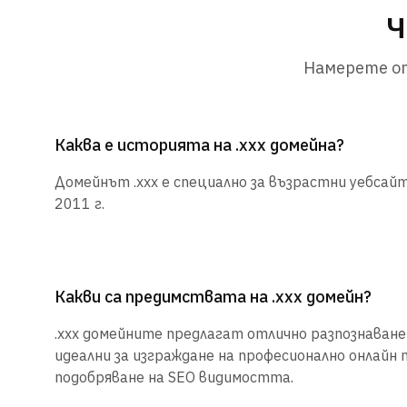
Ч
Намерете от
Каква е историята на .xxx домейна?
Домейнът .xxx е специално за възрастни уебсайт
2011 г.
Какви са предимствата на .xxx домейн?
.xxx домейните предлагат отлично разпознаване 
идеални за изграждане на професионално онлайн 
подобряване на SEO видимостта.