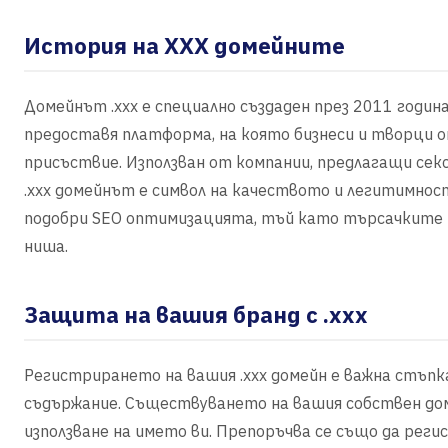
История на XXX домейните
Домейнът .xxx е специално създаден през 2011 година
предоставя платформа, на която бизнеси и творци 
присъствие. Използван от компании, предлагащи сексу
.xxx домейнът е символ на качеството и легитимнос
подобри SEO оптимизацията, тъй като търсачките р
ниша.
Защита на вашия бранд с .xxx
Регистрирането на вашия .xxx домейн е важна стъпк
съдържание. Съществуването на вашия собствен до
използване на името ви. Препоръчва се също да рег