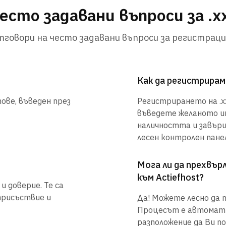
есто задавани въпроси за .x
говори на често задавани въпроси за регистраци
Как да регистрирам
ове, въведен през
Регистрирането на .xx
въведете желаното им
наличността и завър
лесен контролен панел
Мога ли да прехвъ
към Actiefhost?
и доверие. Те са
присъствие и
Да! Можете лесно да п
Процесът е автоматиз
разположение да Ви по