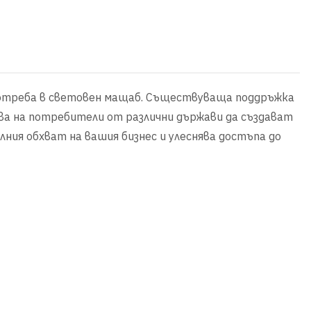
употреба в световен мащаб. Съществуваща поддръжка
ява на потребители от различни държави да създават
алния обхват на вашия бизнес и улеснява достъпа до