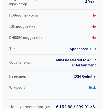
1 Year
трансфер
Поверителност
Не
IDN поддръжка
Не
DNSSEC поддръжка
Не
Тип
Sponsored TLD
Must be related to adult
Ограничения
entertainment
Регистър
ICM Registry
Wikipedia
Виж
Цена за регистрация
€ 152.88 / 299.01 лв.