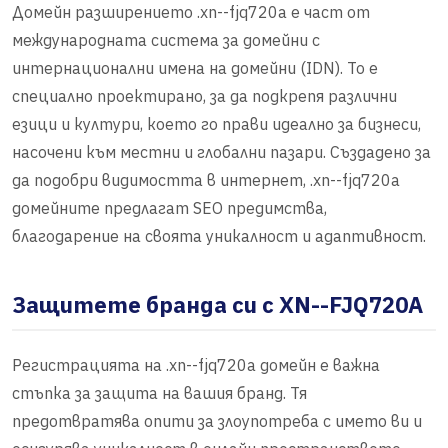
Домейн разширението .xn--fjq720a е част от
международната система за домейни с
интернационални имена на домейни (IDN). То е
специално проектирано, за да подкрепя различни
езици и култури, което го прави идеално за бизнеси,
насочени към местни и глобални пазари. Създадено за
да подобри видимостта в интернет, .xn--fjq720a
домейните предлагат SEO предимства,
благодарение на своята уникалност и адаптивност.
Защитете бранда си с XN--FJQ720A
Регистрацията на .xn--fjq720a домейн е важна
стъпка за защита на вашия бранд. Тя
предотвратява опити за злоупотреба с името ви и