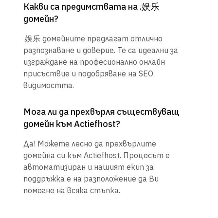
Какви са предимствата на .娱乐
домейн?
.娱乐 домейните предлагат отлично
разпознаване и доверие. Те са идеални за
изграждане на професионално онлайн
присъствие и подобряване на SEO
видимостта.
Мога ли да прехвърля съществуващ
домейн към Actiefhost?
Да! Можете лесно да прехвърлите
домейна си към Actiefhost. Процесът е
автоматизиран и нашият екип за
поддръжка е на разположение да Ви
помогне на всяка стъпка.