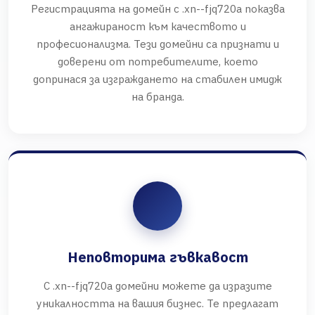
Регистрацията на домейн с .xn--fjq720a показва
ангажираност към качеството и
професионализма. Тези домейни са признати и
доверени от потребителите, което
допринася за изграждането на стабилен имидж
на бранда.
Неповторима гъвкавост
С .xn--fjq720a домейни можете да изразите
уникалността на вашия бизнес. Те предлагат