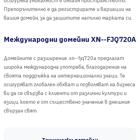
осигурява уникалност в онлайн пространството.
Препоръчително е да регистрирате и вариации на
вашия домейн, за да защитите напълно марката си.
Международни домейни XN--FJQ720A
Домейните с разширение .xn--fjq720a предлагат
широка международна употреба, благодарение на
своята поддръжка на интернационални знаци. Те
осигуряват глобален обхват и позволяват на бизнеса
ви да се свързва с клиенти от различни култури и
езици, което е от съществено значение в днешния
свързан свят.