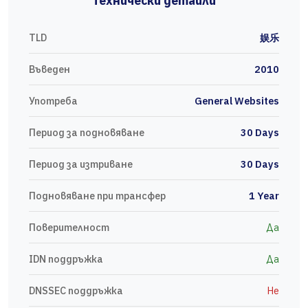
Технически детайли
TLD
娱乐
Въведен
2010
Употреба
General Websites
Период за подновяване
30 Days
Период за изтриване
30 Days
Подновяване при трансфер
1 Year
Поверителност
Да
IDN поддръжка
Да
DNSSEC поддръжка
Не