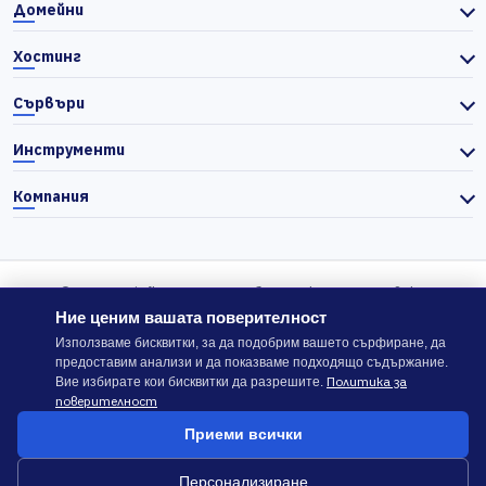
Домейни
Хостинг
Сървъри
Инструменти
Компания
© 2026 Actiefhost. Съгласно българското търговско
законодателство цените в сайта се показват без ДДС, а ДДС се
Ние ценим вашата поверителност
изчислява отделно при завършване на поръчката, когато е
Използваме бисквитки, за да подобрим вашето сърфиране, да
предоставим анализи и да показваме подходящо съдържание.
приложимо.
Политика за
Вие избирате кои бисквитки да разрешите.
поверителност
В случай на спор, който не може да бъде решен директно с
Приеми всички
ACTIEFHOST LTD,
можете да използвате платформата
ODR
.
Персонализиране