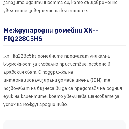
запазите идентичността си, като същевременно
увеличите доверието на клиентите.
Международни домейни XN--
FIQ228C5HS
.xn--fiq228c5hs домейните предлагат уникална
възможност за глобално присъствие, особено в
арабския свят. С поддръжка на
интернационализирани домейн имена (IDN), те
позволяват на бизнеса ви да се представя на родния
език на клиентите, което увеличава шансовете за
успех на международно ниво.