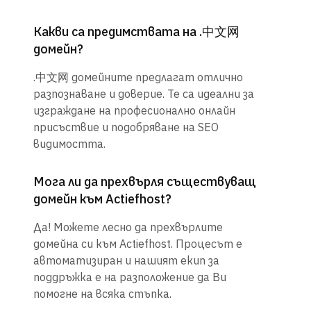
Какви са предимствата на .中文网
домейн?
.中文网 домейните предлагат отлично
разпознаване и доверие. Те са идеални за
изграждане на професионално онлайн
присъствие и подобряване на SEO
видимостта.
Мога ли да прехвърля съществуващ
домейн към Actiefhost?
Да! Можете лесно да прехвърлите
домейна си към Actiefhost. Процесът е
автоматизиран и нашият екип за
поддръжка е на разположение да Ви
помогне на всяка стъпка.