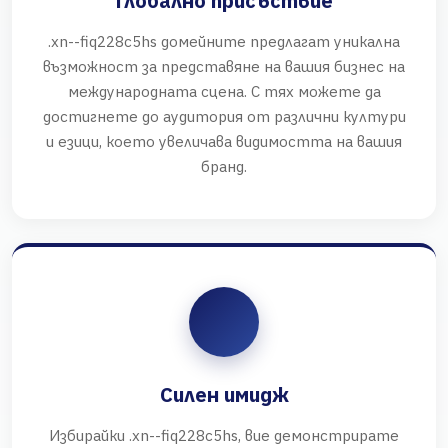
Глобално присъствие
.xn--fiq228c5hs домейните предлагат уникална
възможност за представяне на вашия бизнес на
международната сцена. С тях можете да
достигнете до аудитория от различни култури
и езици, което увеличава видимостта на вашия
бранд.
Силен имидж
Избирайки .xn--fiq228c5hs, вие демонстрирате