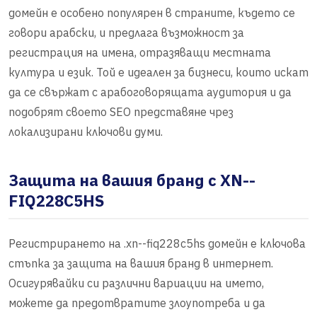
домейн е особено популярен в страните, където се
говори арабски, и предлага възможност за
регистрация на имена, отразяващи местната
култура и език. Той е идеален за бизнеси, които искат
да се свържат с арабоговорящата аудитория и да
подобрят своето SEO представяне чрез
локализирани ключови думи.
Защита на вашия бранд с XN--
FIQ228C5HS
Регистрирането на .xn--fiq228c5hs домейн е ключова
стъпка за защита на вашия бранд в интернет.
Осигурявайки си различни вариации на името,
можете да предотвратите злоупотреба и да