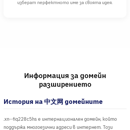
изберат перфектното име за своята идея.
Информация за домейн
разширението
История на 中文网 домейните
.xn--fiq228c5hs е интернационален домейн, който
поддържа многоезични адреси в интернет. Този