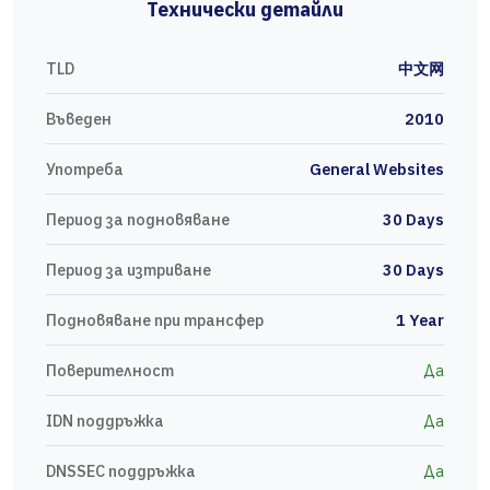
Технически детайли
TLD
中文网
Въведен
2010
Употреба
General Websites
Период за подновяване
30 Days
Период за изтриване
30 Days
Подновяване при трансфер
1 Year
Поверителност
Да
IDN поддръжка
Да
DNSSEC поддръжка
Да