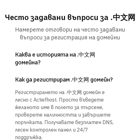
Често задавани въпроси за .中文网
Намерете отговори на често задавани
въпроси за регистрация на домейни
Каква е историята на .中文网
домейна?
Как да регистрирам .中文网 домейн?
Регистрирането на .中文网 домейн е
лесно с Actiefhost. Просто въведете
желаното име в полето за търсене,
проверете наличността и завършете
поръчката. Получавате безплатен DNS,
лесен контролен панел и 24/7
поддръжка.