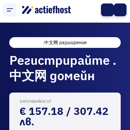
.中文网 разширение
Регистрирайте .
中文网 домейн
ЗАПОЧВАЙКИ ОТ
€ 157.18 / 307.42
лв.