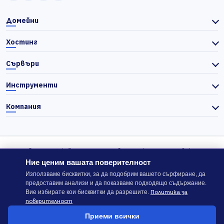
Домейни
Хостинг
Сървъри
Инструменти
Компания
© 2026 Actiefhost. Съгласно българското търговско
законодателство цените в сайта се показват без ДДС, а ДДС се
Ние ценим вашата поверителност
изчислява отделно при завършване на поръчката, когато е
Използваме бисквитки, за да подобрим вашето сърфиране, да
предоставим анализи и да показваме подходящо съдържание.
приложимо.
Политика за
Вие избирате кои бисквитки да разрешите.
поверителност
В случай на спор, който не може да бъде решен директно с
Приеми всички
ACTIEFHOST LTD,