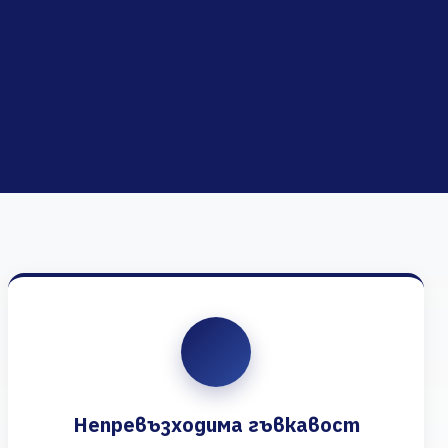
Непревъзходима гъвкавост