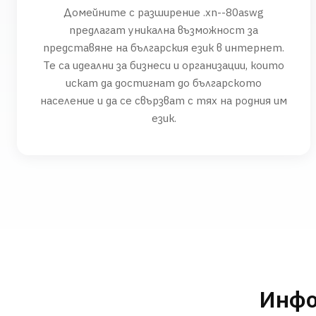
Домейните с разширение .xn--80aswg
предлагат уникална възможност за
представяне на българския език в интернет.
Те са идеални за бизнеси и организации, които
искат да достигнат до българското
население и да се свързват с тях на родния им
език.
Инфо