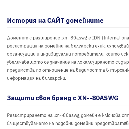
История на САЙТ домейните
Доменът с разширение .xn--80aswg е IDN (Internation
регистрация на домейни на български език, използвайк
организации и индивидуални потребители, които иска
увеличаващото се значение на локализираното съдър
предимства по отношение на видимостта в търсачк
информация на български.
Защити своя бранд с XN--80ASWG
Регистрирането на .xn--80aswg домейн е ключова ст
Съществуването на подобни домейни предотвратяв