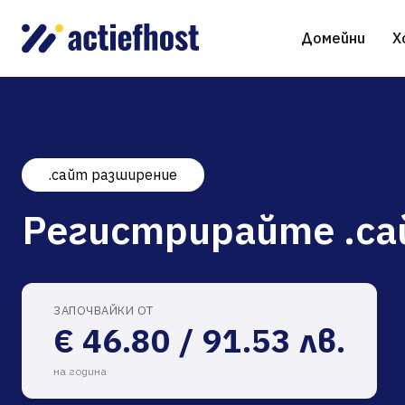
Домейни
Х
.сайт разширение
Регистрация на домейн
Споделен хостинг
Виртуални сървъри
WHOIS
WordP
Регистрирайте .са
Трансфер на домейн
NGINX хостинг
Управлявани виртуални сървъри
AI ге
Drupal
gTLD разширения
Jooml
ЗАПОЧВАЙКИ ОТ
€ 46.80 / 91.53 лв.
Magen
на година