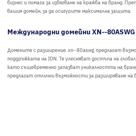
бизнес и помага за избягване на кражба на бранд. Пр
вашия домейн, за да осигурите максимална защита.
Международни домейни XN--80ASWG
Домените с разширение .xn--80aswg предлагат възм
поддръжката на IDN. Те улесняват достъпа на глоба
като същевременно запазват уникалността на бранд
предлагат отлични възможности за разширяване на б