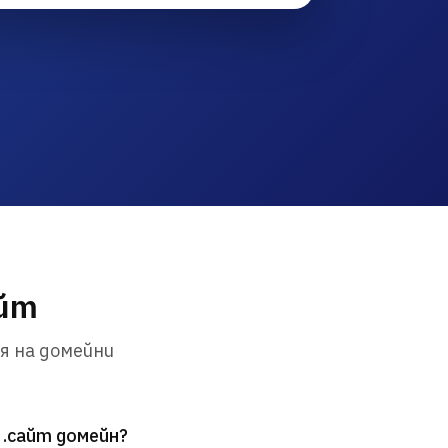
айт
я на домейни
 .сайт домейн?