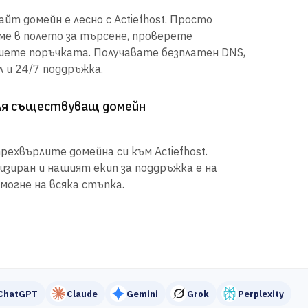
йт домейн е лесно с Actiefhost. Просто
е в полето за търсене, проверете
шете поръчката. Получавате безплатен DNS,
 и 24/7 поддръжка.
рля съществуващ домейн
рехвърлите домейна си към Actiefhost.
иран и нашият екип за поддръжка е на
могне на всяка стъпка.
ChatGPT
Claude
Gemini
Grok
Perplexity