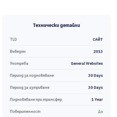
Технически детайли
TLD
САЙТ
Въведен
2013
Употреба
General Websites
Период за подновяване
30 Days
Период за изтриване
30 Days
Подновяване при трансфер
1 Year
Поверителност
Да