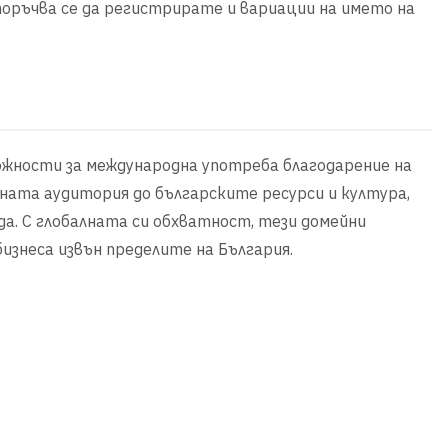
епоръчва се да регистрирате и вариации на името на
ожности за международна употреба благодарение на
лната аудитория до българските ресурси и култура,
а. С глобалната си обхватност, тези домейни
изнеса извън пределите на България.