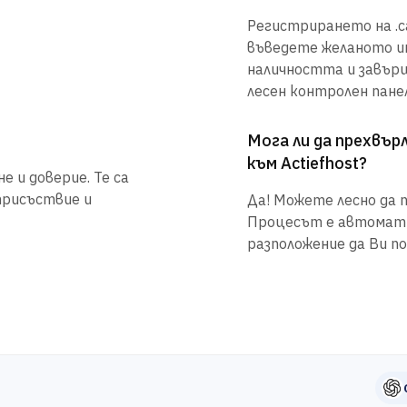
Регистрирането на .са
въведете желаното им
наличността и завър
лесен контролен панел
Мога ли да прехвъ
към Actiefhost?
 и доверие. Те са
присъствие и
Да! Можете лесно да п
Процесът е автоматиз
разположение да Ви по