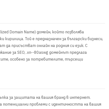
alized Domain Name) домейн, който позволява
и кирилица. Той е предназначен за български бизнеси,
т да присъстват онлайн на родния си език. С
жание за SEO, .xn--80aswg домейнът предлага
ите, особено за потребителите, търсещи
ъпка за защитата на вашия бранд в интернет.
а потенциални проблеми с идентичността на вашия