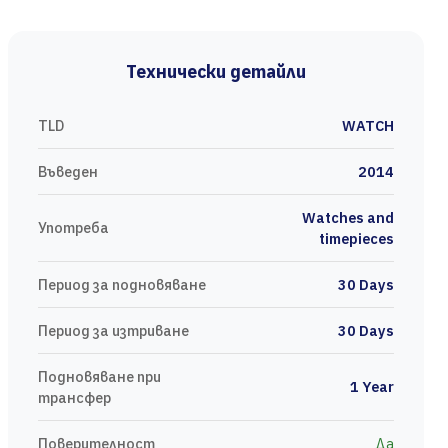
Технически детайли
TLD
WATCH
Въведен
2014
Watches and
Употреба
timepieces
Период за подновяване
30 Days
Период за изтриване
30 Days
Подновяване при
1 Year
трансфер
Поверителност
Да