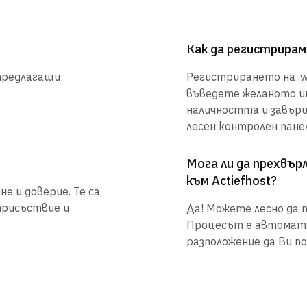
Как да регистрирам
 предлагащи
Регистрирането на .wa
въведете желаното им
наличността и завър
лесен контролен панел
Мога ли да прехвъ
към Actiefhost?
е и доверие. Те са
присъствие и
Да! Можете лесно да п
Процесът е автоматиз
разположение да Ви по