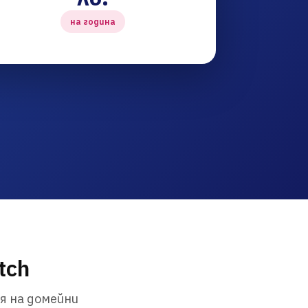
на година
tch
я на домейни