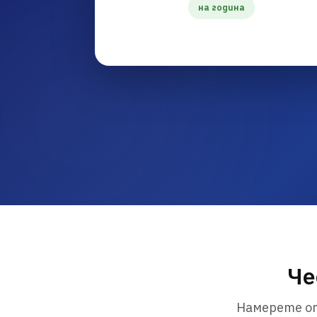
на година
Че
Намерете от