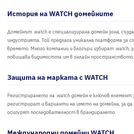
История на WATCH домейните
Домейнът .watch е специализирана домейн зона, създ
индустрията. Той предлага уникална платформа за сп
времето. Много компании и блогъри избират .watch, 
повишава видимостта им в онлайн пространството.
Защита на марката с WATCH
Регистрирането на .watch домейн е ключов елемент
регистрират и варианти на името на домейна, за д
осигурят последователност в брандирането.
Международни домейни WATCH