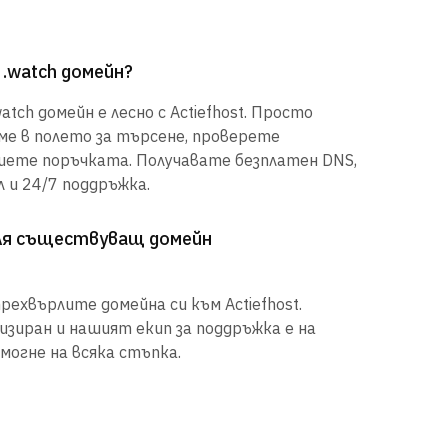
 .watch домейн?
tch домейн е лесно с Actiefhost. Просто
е в полето за търсене, проверете
шете поръчката. Получавате безплатен DNS,
 и 24/7 поддръжка.
рля съществуващ домейн
рехвърлите домейна си към Actiefhost.
иран и нашият екип за поддръжка е на
могне на всяка стъпка.