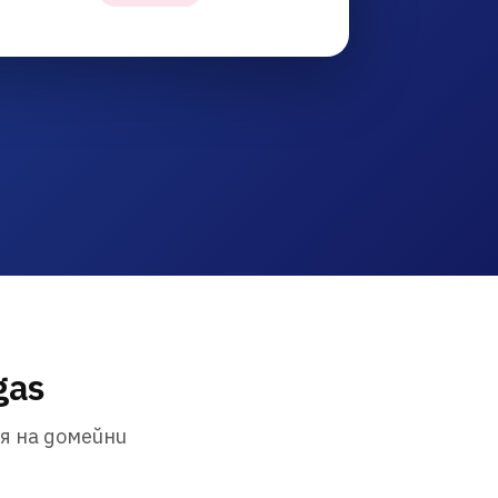
gas
я на домейни