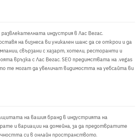
 развлекателната индустрия в Лас Вегас.
ставя на бизнеса ви уникален шанс да се открои и да
омпании, свързани с хазарт, хотели, ресторанти и
оята връзка с Лас Вегас. SEO предимствата на .vegas
ато те могат да увеличат видимостта на уебсайта ви
защитата на вашия бранд в индустрията на
ирате и вариации на домейна, за да предотвратите
ичността си в онлайн пространството.