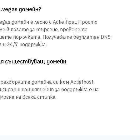
 .vegas домейн?
gas домейн е лесно с Actiefhost. Просто
е в полето за търсене, проверете
шете поръчката. Получавате безплатен DNS,
 и 24/7 поддръжка.
рля съществуващ домейн
рехвърлите домейна си към Actiefhost.
иран и нашият екип за поддръжка е на
могне на всяка стъпка.