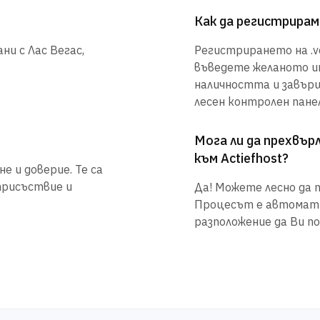
Как да регистрирам
ни с Лас Вегас,
Регистрирането на .ve
въведете желаното им
наличността и завър
лесен контролен панел
Мога ли да прехвъ
към Actiefhost?
е и доверие. Те са
присъствие и
Да! Можете лесно да п
Процесът е автоматиз
разположение да Ви по