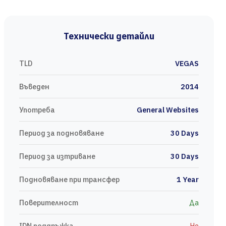
Технически детайли
TLD
VEGAS
Въведен
2014
Употреба
General Websites
Период за подновяване
30 Days
Период за изтриване
30 Days
Подновяване при трансфер
1 Year
Поверителност
Да
IDN поддръжка
Не