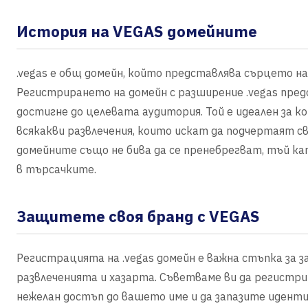
История на VEGAS домейните
.vegas е общ домейн, който представлява сърцето на
Регистрирането на домейн с разширение .vegas предо
достигне до целевата аудитория. Той е идеален за к
всякакви развлечения, които искат да подчертаят св
домейните също не бива да се пренебрегват, тъй к
в търсачките.
Защитете своя бранд с VEGAS
Регистрацията на .vegas домейн е важна стъпка за 
развлеченията и хазарта. Съветваме ви да регистр
нежелан достъп до вашето име и да запазите идент