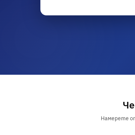
Че
Намерете от