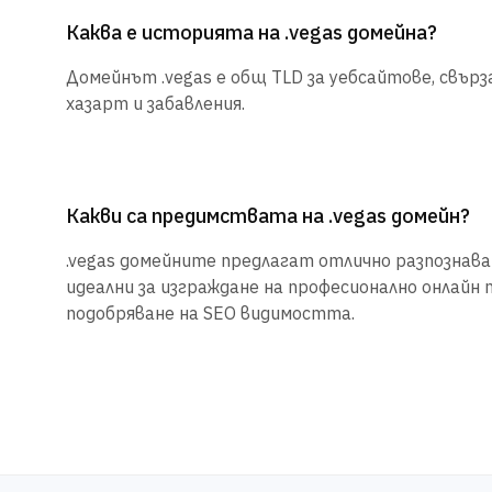
Каква е историята на .vegas домейна?
Домейнът .vegas е общ TLD за уебсайтове, свърза
хазарт и забавления.
Какви са предимствата на .vegas домейн?
.vegas домейните предлагат отлично разпознаван
идеални за изграждане на професионално онлайн 
подобряване на SEO видимостта.