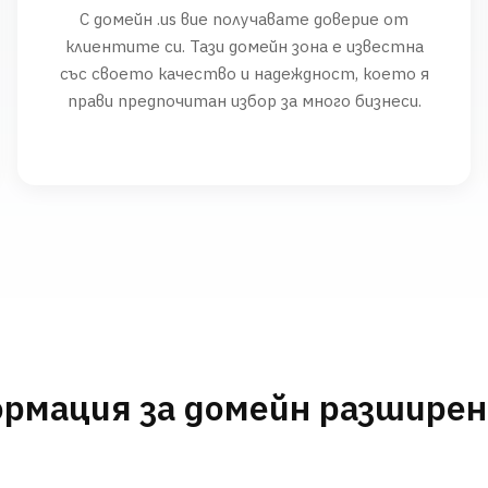
С домейн .us вие получавате доверие от
клиентите си. Тази домейн зона е известна
със своето качество и надеждност, което я
прави предпочитан избор за много бизнеси.
рмация за домейн разшире