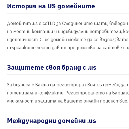
История на US домейните
Домейнът .us е ccTLD за Съединените щати, въведен п
на местни компании и индивидуални потребители, к
идентичност. С .us домейн можете да се възползват
търсачките често дават предимство на сайтове с 
Защитете своя бранд с .us
За бизнеса е важно да регистрира своя .us домейн, 
потенциални конфликти. Регистрирането на вариации 
уникалност и защита на вашето онлайн присъствие.
Международни домейни .us