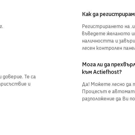
Как да регистрирам
г.
Регистрирането на .us
въведете желаното им
наличността и завър
лесен контролен панел
Мога ли да прехвъ
към Actiefhost?
 доверие. Те са
присъствие и
Да! Можете лесно да п
Процесът е автоматиз
разположение да Ви по