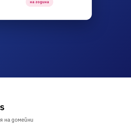
на година
s
я на домейни