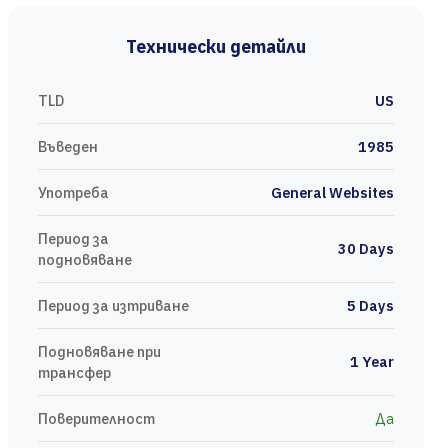
Технически детайли
TLD
US
Въведен
1985
Употреба
General Websites
Период за
30 Days
подновяване
Период за изтриване
5 Days
Подновяване при
1 Year
трансфер
Поверителност
Да