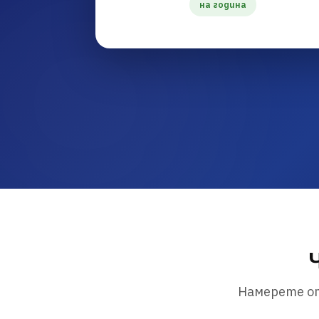
на година
Намерете от