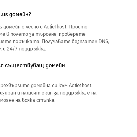
 .us домейн?
 домейн е лесно с Actiefhost. Просто
е в полето за търсене, проверете
шете поръчката. Получавате безплатен DNS,
 и 24/7 поддръжка.
рля съществуващ домейн
рехвърлите домейна си към Actiefhost.
иран и нашият екип за поддръжка е на
могне на всяка стъпка.