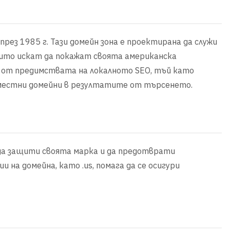
рез 1985 г. Тази домейн зона е проектирана да служи
оито искат да покажат своята американска
е от предимствата на локалното SEO, тъй като
местни домейни в резултатите от търсенето.
за да защити своята марка и да предотврати
на домейна, като .us, помага да се осигури