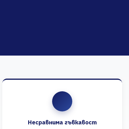
Несравнима гъвкавост