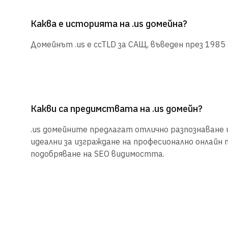
Каква е историята на .us домейна?
Домейнът .us е ccTLD за САЩ, въведен през 1985 
Какви са предимствата на .us домейн?
.us домейните предлагат отлично разпознаване и
идеални за изграждане на професионално онлайн 
подобряване на SEO видимостта.