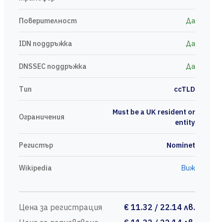
Поверителност
Да
IDN поддръжка
Да
DNSSEC поддръжка
Да
Тип
ccTLD
Must be a UK resident or
Ограничения
entity
Регистър
Nominet
Wikipedia
Виж
Цена за регистрация
€ 11.32 / 22.14 лв.