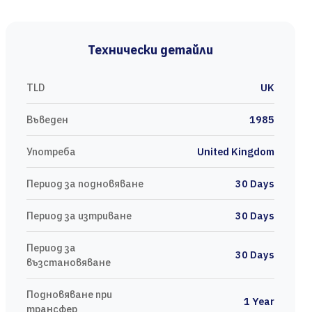
Технически детайли
TLD
UK
Въведен
1985
Употреба
United Kingdom
Период за подновяване
30 Days
Период за изтриване
30 Days
Период за
30 Days
възстановяване
Подновяване при
1 Year
трансфер