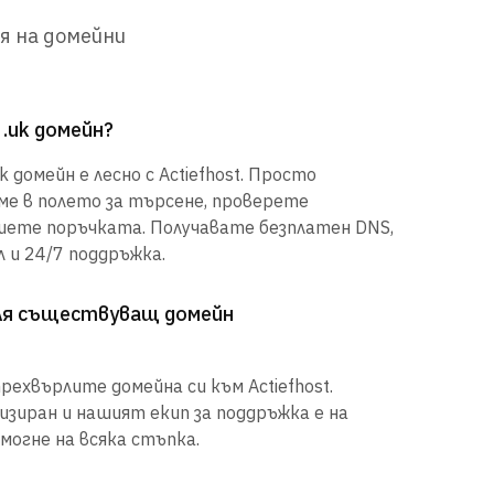
я на домейни
 .uk домейн?
 домейн е лесно с Actiefhost. Просто
е в полето за търсене, проверете
шете поръчката. Получавате безплатен DNS,
 и 24/7 поддръжка.
рля съществуващ домейн
рехвърлите домейна си към Actiefhost.
иран и нашият екип за поддръжка е на
могне на всяка стъпка.