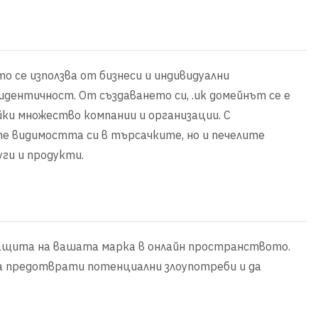
о се използва от бизнеси и индивидуални
идентичност. От създаването си, .uk домейнът се е
йки множество компании и организации. С
те видимостта си в търсачките, но и печелите
ги и продукти.
 защита на вашата марка в онлайн пространството.
да предотврати потенциални злоупотреби и да