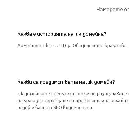
Намерете от
Каква е историята на .uk домейна?
Домейнът .uk е ccTLD за Обединеното кралство.
Какви са предимствата на .uk домейн?
.uk домейните предлагат отлично разпознаване и
идеални за изграждане на професионално онлайн 
подобряване на SEO видимостта.