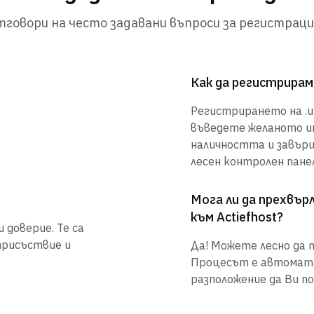
говори на често задавани въпроси за регистраци
Как да регистрирам
Регистрирането на .uk
въведете желаното им
наличността и завър
лесен контролен панел
Мога ли да прехвъ
към Actiefhost?
 доверие. Те са
присъствие и
Да! Можете лесно да п
Процесът е автоматиз
разположение да Ви по