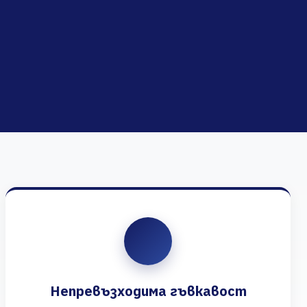
Непревъзходима гъвкавост