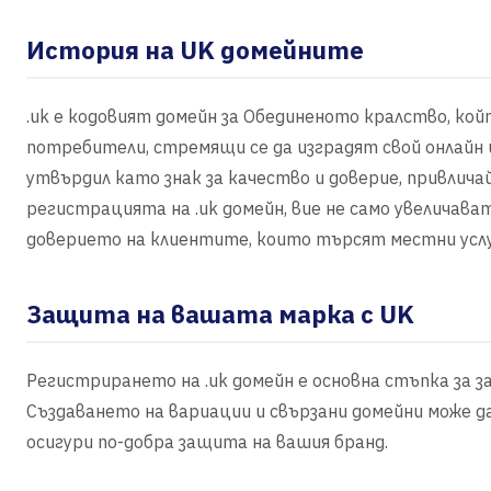
История на UK домейните
.uk е кодовият домейн за Обединеното кралство, койт
потребители, стремящи се да изградят свой онлайн 
утвърдил като знак за качество и доверие, привлича
регистрацията на .uk домейн, вие не само увеличава
доверието на клиентите, които търсят местни услу
Защита на вашата марка с UK
Регистрирането на .uk домейн е основна стъпка за
Създаването на вариации и свързани домейни може 
осигури по-добра защита на вашия бранд.