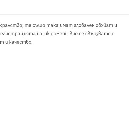
о кралство; те също така имат глобален обхват и
 регистрацията на .uk домейн, вие се свързвате с
т и качество.