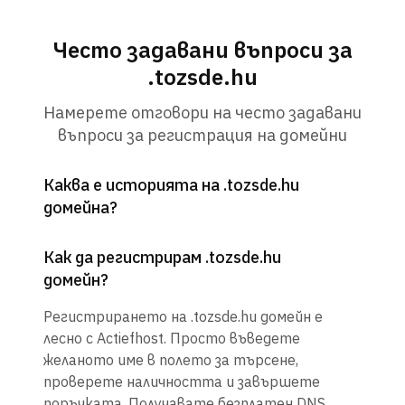
Често задавани въпроси за
.tozsde.hu
Намерете отговори на често задавани
въпроси за регистрация на домейни
Каква е историята на .tozsde.hu
домейна?
Как да регистрирам .tozsde.hu
домейн?
Регистрирането на .tozsde.hu домейн е
лесно с Actiefhost. Просто въведете
желаното име в полето за търсене,
проверете наличността и завършете
поръчката. Получавате безплатен DNS,