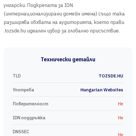
унгарски. Подкрепата за IDN
(интернационализирани домейн имена) също така
разширява обхвата на аудиторията, което прави
.tozsde.hu идеален избор за глобално присъствие.
Технически детайли
TLD
TOZSDE.HU
Употреба
Hungarian Websites
Поверителност
Не
IDN поддръжка
Не
DNSSEC
Не