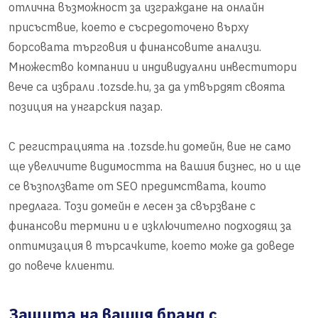
отлична възможност за изграждане на онлайн
присъствие, което е съсредоточено върху
борсовата търговия и финансовите анализи.
Множество компании и индивидуални инвеститори
вече са избрали .tozsde.hu, за да утвърдят своята
позиция на унгарския пазар.
С регистрацията на .tozsde.hu домейн, вие не само
ще увеличите видимостта на вашия бизнес, но и ще
се възползвате от SEO предимствата, които
предлага. Този домейн е лесен за свързване с
финансови термини и е изключително подходящ за
оптимизация в търсачките, което може да доведе
до повече клиенти.
Защита на вашия бранд с