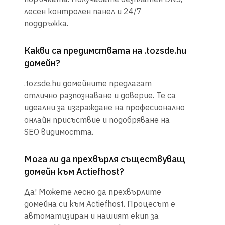
лесен контролен панел и 24/7
поддръжка.
Какви са предимствата на .tozsde.hu
домейн?
.tozsde.hu домейните предлагат
отлично разпознаване и доверие. Те са
идеални за изграждане на професионално
онлайн присъствие и подобряване на
SEO видимостта.
Мога ли да прехвърля съществуващ
домейн към Actiefhost?
Да! Можете лесно да прехвърлите
домейна си към Actiefhost. Процесът е
автоматизиран и нашият екип за