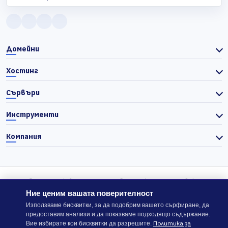
Домейни
Хостинг
Сървъри
Инструменти
Компания
© 2026 Actiefhost. Съгласно българското търговско
законодателство цените в сайта се показват без ДДС, а ДДС се
Ние ценим вашата поверителност
изчислява отделно при завършване на поръчката, когато е
Използваме бисквитки, за да подобрим вашето сърфиране, да
предоставим анализи и да показваме подходящо съдържание.
приложимо.
Политика за
Вие избирате кои бисквитки да разрешите.