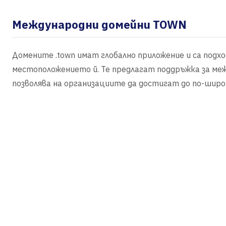
Международни домейни TOWN
Домените .town имат глобално приложение и са подх
местоположението й. Те предлагат поддръжка за меж
позволява на организациите да достигат до по-широк