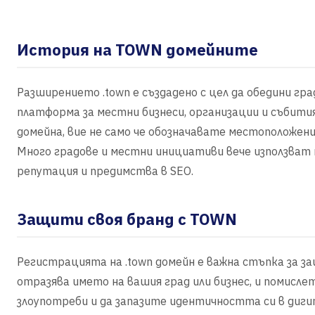
История на TOWN домейните
Разширението .town е създадено с цел да обедини гра
платформа за местни бизнеси, организации и събития
домейна, вие не само че обозначавате местоположени
Много градове и местни инициативи вече използват
репутация и предимства в SEO.
Защити своя бранд с TOWN
Регистрацията на .town домейн е важна стъпка за з
отразява името на вашия град или бизнес, и помисл
злоупотреби и да запазите идентичността си в диг