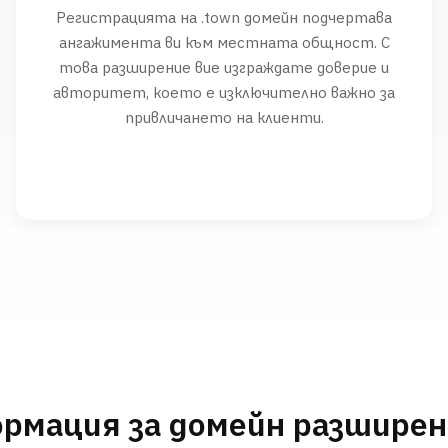
Регистрацията на .town домейн подчертава
ангажимента ви към местната общност. С
това разширение вие изграждате доверие и
авторитет, което е изключително важно за
привличането на клиенти.
рмация за домейн разшире