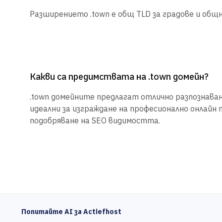
Разширението .town е общ TLD за градове и общ
Какви са предимствата на .town домейн?
.town домейните предлагат отлично разпознаване
идеални за изграждане на професионално онлайн 
подобряване на SEO видимостта.
Попитайте AI за Actiefhost