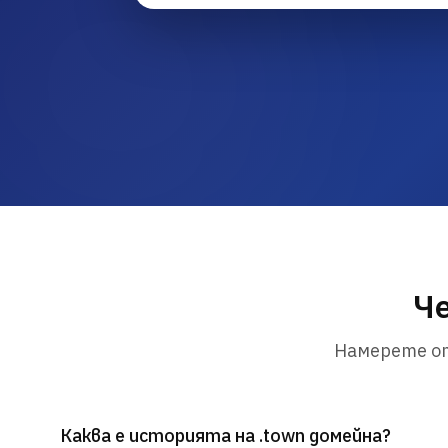
Че
Намерете от
Каква е историята на .town домейна?