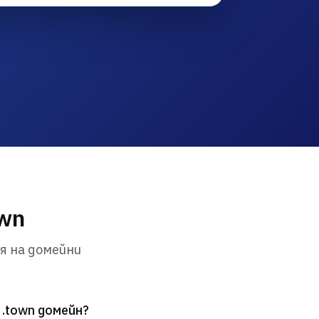
own
я на домейни
 .town домейн?