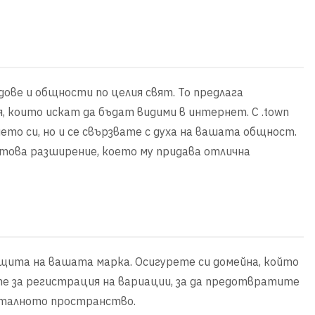
дове и общности по целия свят. То предлага
, които искат да бъдат видими в интернет. С .town
ето си, но и се свързвате с духа на вашата общност.
 това разширение, което му придава отлична
ащита на вашата марка. Осигурете си домейна, който
ете за регистрация на вариации, за да предотвратите
италното пространство.