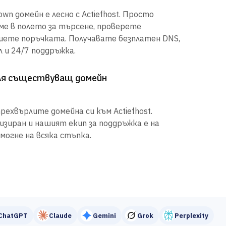
wn домейн е лесно с Actiefhost. Просто
е в полето за търсене, проверете
шете поръчката. Получавате безплатен DNS,
 и 24/7 поддръжка.
рля съществуващ домейн
рехвърлите домейна си към Actiefhost.
иран и нашият екип за поддръжка е на
могне на всяка стъпка.
ChatGPT
Claude
Gemini
Grok
Perplexity