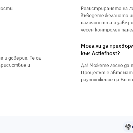
ности.
Регистрирането на .to
въведете желаното им
наличността и завър
лесен контролен панел
Мога ли да прехвъ
към Actiefhost?
 и доверие. Те са
присъствие и
Да! Можете лесно да п
Процесът е автоматиз
разположение да Ви по