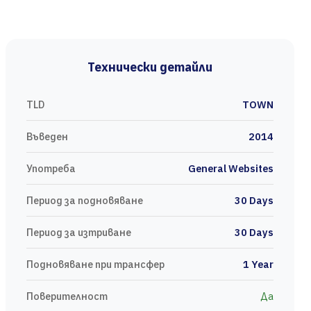
Технически детайли
TLD
TOWN
Въведен
2014
Употреба
General Websites
Период за подновяване
30 Days
Период за изтриване
30 Days
Подновяване при трансфер
1 Year
Поверителност
Да