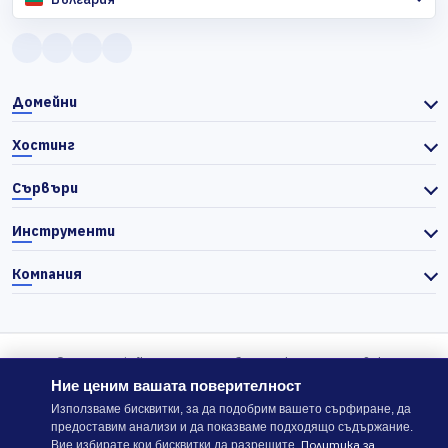
Домейни
Хостинг
Сървъри
Инструменти
Компания
© 2026 Actiefhost. Съгласно българското търговско
законодателство цените в сайта се показват без ДДС, а ДДС се
Ние ценим вашата поверителност
изчислява отделно при завършване на поръчката, когато е
Използваме бисквитки, за да подобрим вашето сърфиране, да
предоставим анализи и да показваме подходящо съдържание.
приложимо.
Политика за
Вие избирате кои бисквитки да разрешите.