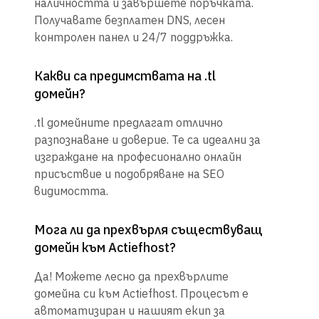
наличността и завършете поръчката.
Получавате безплатен DNS, лесен
контролен панел и 24/7 поддръжка.
Какви са предимствата на .tl
домейн?
.tl домейните предлагат отлично
разпознаване и доверие. Те са идеални за
изграждане на професионално онлайн
присъствие и подобряване на SEO
видимостта.
Мога ли да прехвърля съществуващ
домейн към Actiefhost?
Да! Можете лесно да прехвърлите
домейна си към Actiefhost. Процесът е
автоматизиран и нашият екип за