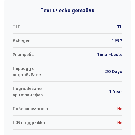
Технически детайли
TLD
TL
Въведен
1997
Употреба
Timor-Leste
Период за
30 Days
подновяване
Подновяване
1 Year
при трансфер
Поверителност
Не
IDN поддръжка
Не