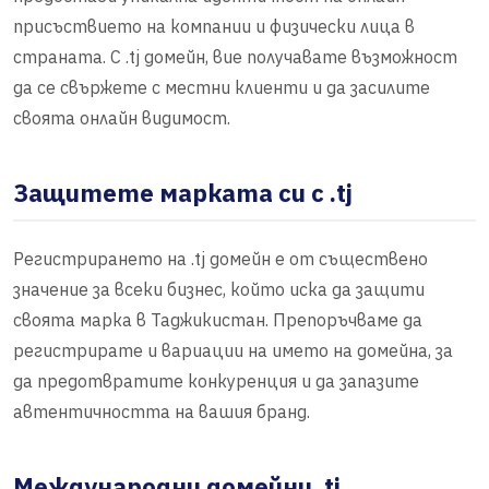
присъствието на компании и физически лица в
страната. С .tj домейн, вие получавате възможност
да се свържете с местни клиенти и да засилите
своята онлайн видимост.
Защитете марката си с .tj
Регистрирането на .tj домейн е от съществено
значение за всеки бизнес, който иска да защити
своята марка в Таджикистан. Препоръчваме да
регистрирате и вариации на името на домейна, за
да предотвратите конкуренция и да запазите
автентичността на вашия бранд.
Международни домейни .tj