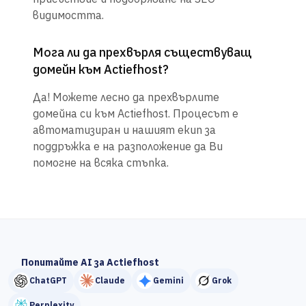
видимостта.
Мога ли да прехвърля съществуващ
домейн към Actiefhost?
Да! Можете лесно да прехвърлите
домейна си към Actiefhost. Процесът е
автоматизиран и нашият екип за
поддръжка е на разположение да Ви
помогне на всяка стъпка.
Попитайте AI за Actiefhost
ChatGPT
Claude
Gemini
Grok
Perplexity