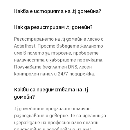
Каква е историята на .tj домейна?
Как да регистрирам .tj домейн?
Регистрирането на .tj домейн е лесно с
Actiefhost. Просто въведете желаното
име в полето за търсене, проверете
наличността и завършете поръчката.
Получавате безплатен DNS, лесен
контролен панел и 24/7 поддръжка.
Какви са предимствата на .tj
домейн?
.tj домейните предлагат отлично
разпознаване и доверие. Те са идеални за
изграждане на професионално онлайн
присъствие и подобряване на SEO