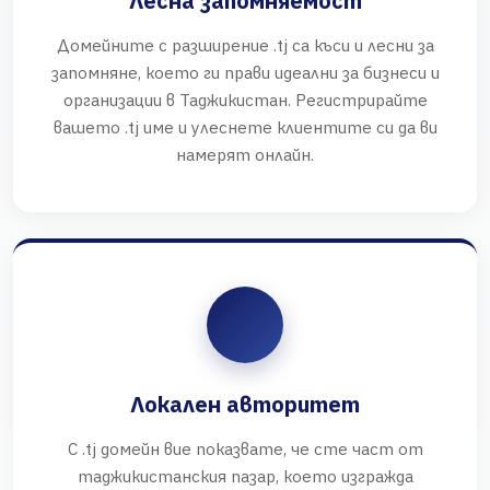
Лесна запомняемост
Домейните с разширение .tj са къси и лесни за
запомняне, което ги прави идеални за бизнеси и
организации в Таджикистан. Регистрирайте
вашето .tj име и улеснете клиентите си да ви
намерят онлайн.
Локален авторитет
С .tj домейн вие показвате, че сте част от
таджикистанския пазар, което изгражда