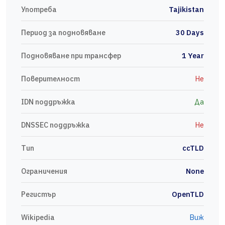
Употреба
Tajikistan
Период за подновяване
30 Days
Подновяване при трансфер
1 Year
Поверителност
Не
IDN поддръжка
Да
DNSSEC поддръжка
Не
Тип
ccTLD
Ограничения
None
Регистър
OpenTLD
Wikipedia
Виж