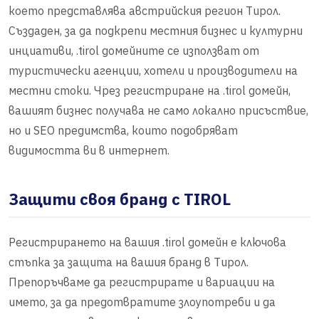
което представлява австрийския регион Тирол.
Създаден, за да подкрепи местния бизнес и културни
инциативи, .tirol домейните се използват от
туристически агенции, хотели и производители на
местни стоки. Чрез регистриране на .tirol домейн,
вашият бизнес получава не само локално присъствие,
но и SEO предимства, които подобряват
видимостта ви в интернет.
Защити своя бранд с TIROL
Регистрирането на вашия .tirol домейн е ключова
стъпка за защита на вашия бранд в Тирол.
Препоръчваме да регистрирате и вариации на
името, за да предотвратите злоупотреби и да