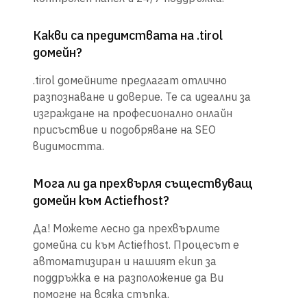
Какви са предимствата на .tirol
домейн?
.tirol домейните предлагат отлично
разпознаване и доверие. Те са идеални за
изграждане на професионално онлайн
присъствие и подобряване на SEO
видимостта.
Мога ли да прехвърля съществуващ
домейн към Actiefhost?
Да! Можете лесно да прехвърлите
домейна си към Actiefhost. Процесът е
автоматизиран и нашият екип за
поддръжка е на разположение да Ви
помогне на всяка стъпка.