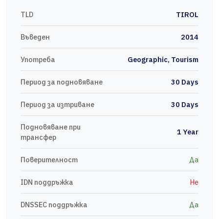
TLD
TIROL
Въведен
2014
Употреба
Geographic, Tourism
Период за подновяване
30 Days
Период за изтриване
30 Days
Подновяване при
1 Year
трансфер
Поверителност
Да
IDN поддръжка
Не
DNSSEC поддръжка
Да