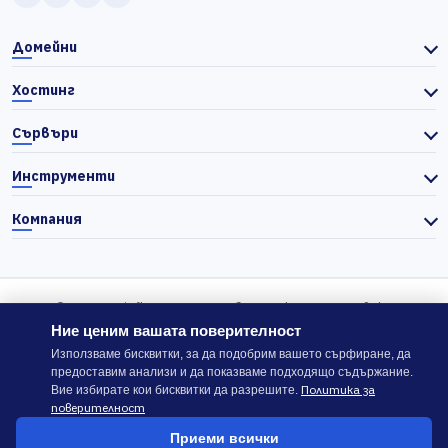
Домейни
Хостинг
Сървъри
Инструменти
Компания
© 2026 Actiefhost. Съгласно българското търговско
законодателство цените в сайта се показват без ДДС, а ДДС се
Ние ценим вашата поверителност
изчислява отделно при завършване на поръчката, когато е
Използваме бисквитки, за да подобрим вашето сърфиране, да
предоставим анализи и да показваме подходящо съдържание.
приложимо.
Политика за
Вие избирате кои бисквитки да разрешите.
поверителност
В случай на спор, който не може да бъде решен директно с
Приеми всички
ACTIEFHOST LTD,