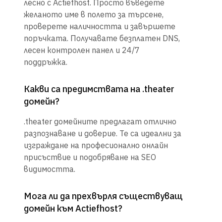
лесно с Actiefhost. Просто въведете
желаното име в полето за търсене,
проверете наличността и завършете
поръчката. Получавате безплатен DNS,
лесен контролен панел и 24/7
поддръжка.
Какви са предимствата на .theater
домейн?
.theater домейните предлагат отлично
разпознаване и доверие. Те са идеални за
изграждане на професионално онлайн
присъствие и подобряване на SEO
видимостта.
Мога ли да прехвърля съществуващ
домейн към Actiefhost?