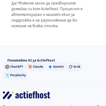
Да! Можете лесно да прехвърлите
домейна си към Actiefhost. Процесът е
автоматизиран и нашият екип за
поддръжка е на разположение да Ви
помогне на всяка стъпка.
Попитайте AI за Actiefhost
ChatGPT
Claude
Gemini
Grok
Perplexity