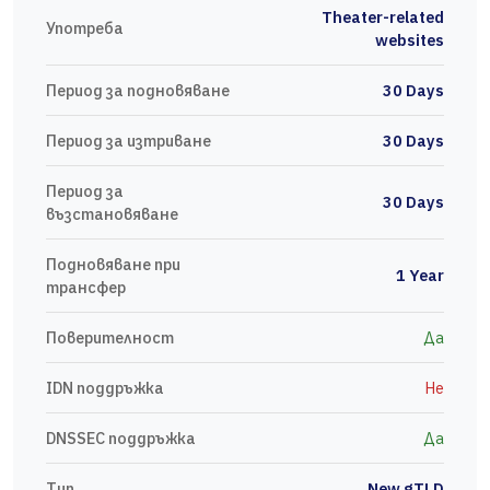
Theater-related
Употреба
websites
Период за подновяване
30 Days
Период за изтриване
30 Days
Период за
30 Days
възстановяване
Подновяване при
1 Year
трансфер
Поверителност
Да
IDN поддръжка
Не
DNSSEC поддръжка
Да
Тип
New gTLD