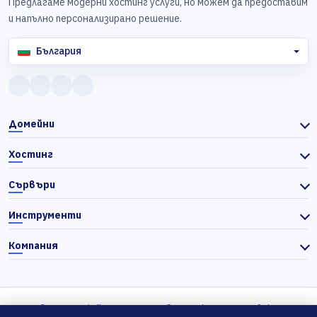
Предлагаме модерни хостинг услуги, но можем да предоставим
и напълно персонализирано решение.
България
Домейни
Хостинг
Сървъри
Инструменти
Компания
© 2026 Actiefhost. Съгласно българското търговско