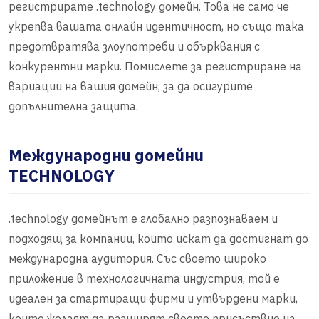
регистрирате .technology домейн. Това не само че
укрепва вашата онлайн идентичност, но също така
предотвратява злоупотреби и обърквания с
конкурентни марки. Помислете за регистриране на
вариации на вашия домейн, за да осигурите
допълнителна защита.
Международни домейни
TECHNOLOGY
.technology домейнът е глобално разпознаваем и
подходящ за компании, които искат да достигнат до
международна аудитория. Със своето широко
приложение в технологичната индустрия, той е
идеален за стартиращи фирми и утвърдени марки,
които желаят да разширят своето присъствие на