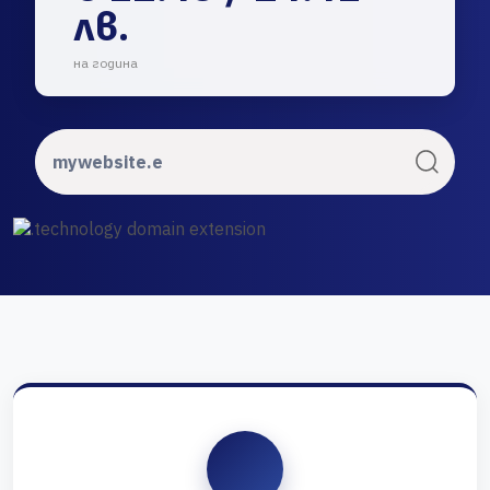
лв.
на година