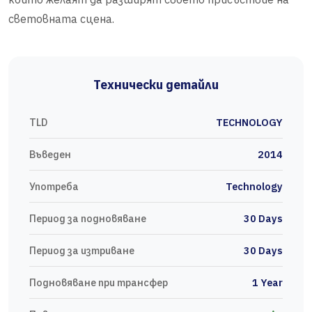
световната сцена.
Технически детайли
TLD
TECHNOLOGY
Въведен
2014
Употреба
Technology
Период за подновяване
30 Days
Период за изтриване
30 Days
Подновяване при трансфер
1 Year