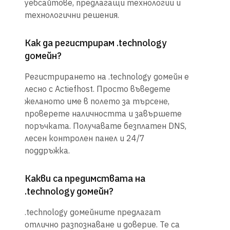
уебсайтове, предлагащи технологии и
технологични решения.
Как да регистрирам .technology
домейн?
Регистрирането на .technology домейн е
лесно с Actiefhost. Просто въведете
желаното име в полето за търсене,
проверете наличността и завършете
поръчката. Получавате безплатен DNS,
лесен контролен панел и 24/7
поддръжка.
Какви са предимствата на
.technology домейн?
.technology домейните предлагат
отлично разпознаване и доверие. Те са