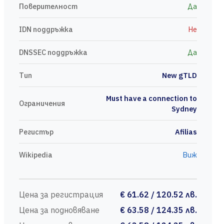
Поверителност
Да
IDN поддръжка
Не
DNSSEC поддръжка
Да
Тип
New gTLD
Must have a connection to
Ограничения
Sydney
Регистър
Afilias
Wikipedia
Виж
Цена за регистрация
€ 61.62 / 120.52 лв.
Цена за подновяване
€ 63.58 / 124.35 лв.