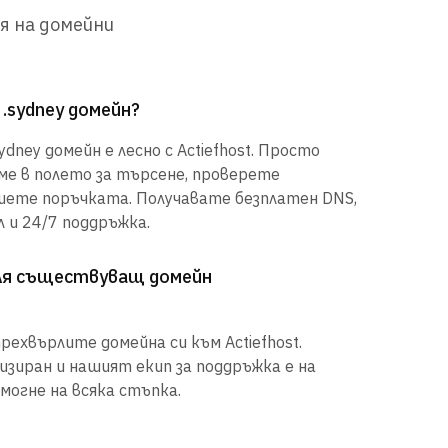
я на домейни
 .sydney домейн?
dney домейн е лесно с Actiefhost. Просто
е в полето за търсене, проверете
шете поръчката. Получавате безплатен DNS,
 и 24/7 поддръжка.
рля съществуващ домейн
рехвърлите домейна си към Actiefhost.
иран и нашият екип за поддръжка е на
могне на всяка стъпка.