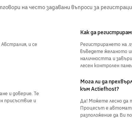
говори на често задавани въпроси за регистраци
Как да регистрирам
 Австралия, и се
Регистрирането на .sy
въведете желаното им
наличността и завър
лесен контролен панел
Мога ли да прехвъ
към Actiefhost?
не и доверие. Те
йн присъствие и
Да! Можете лесно да п
Процесът е автоматиз
разположение да Ви по