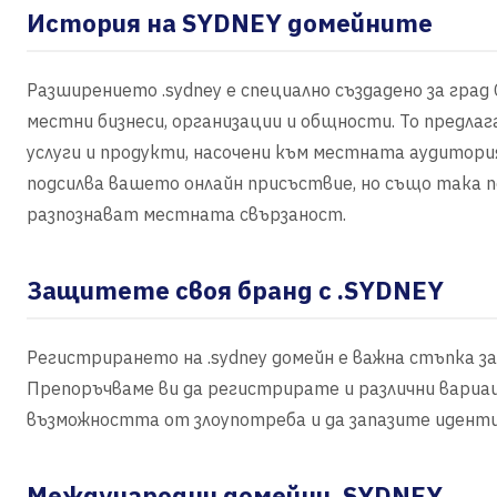
История на SYDNEY домейните
Разширението .sydney е специално създадено за град 
местни бизнеси, организации и общности. То предла
услуги и продукти, насочени към местната аудитория
подсилва вашето онлайн присъствие, но също така п
разпознават местната свързаност.
Защитете своя бранд с .SYDNEY
Регистрирането на .sydney домейн е важна стъпка 
Препоръчваме ви да регистрирате и различни вариа
възможността от злоупотреба и да запазите идент
Международни домейни .SYDNEY