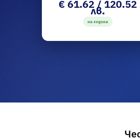
€ 61.62 / 120.52
лв.
на година
Чес