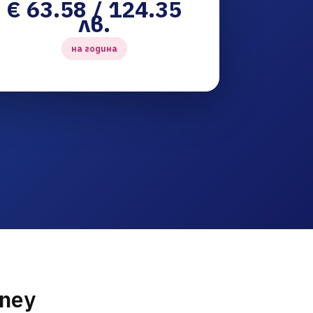
€ 63.58 / 124.35
лв.
на година
dney