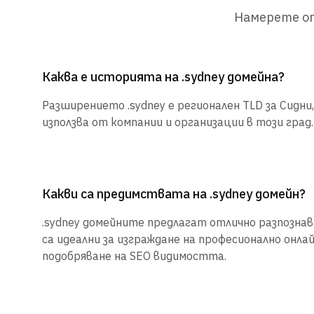
Намерете от
Каква е историята на .sydney домейна?
Разширението .sydney е регионален TLD за Сидни,
използва от компании и организации в този град.
Какви са предимствата на .sydney домейн?
.sydney домейните предлагат отлично разпознава
са идеални за изграждане на професионално онла
подобряване на SEO видимостта.