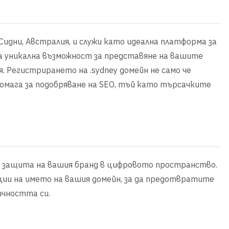
Сидни, Австралия, и служи като идеална платформа за
га уникална възможност за представяне на вашите
. Регистрирането на .sydney домейн не само че
омага за подобряване на SEO, тъй като търсачките
за защита на вашия бранд в цифровото пространство.
ции на името на вашия домейн, за да предотвратите
ичността си.