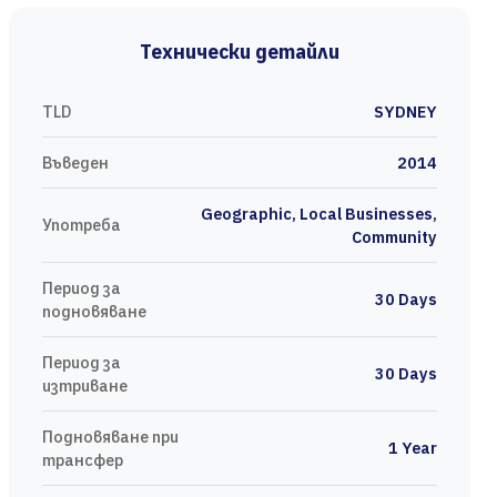
Технически детайли
TLD
SYDNEY
Въведен
2014
Geographic, Local Businesses,
Употреба
Community
Период за
30 Days
подновяване
Период за
30 Days
изтриване
Подновяване при
1 Year
трансфер