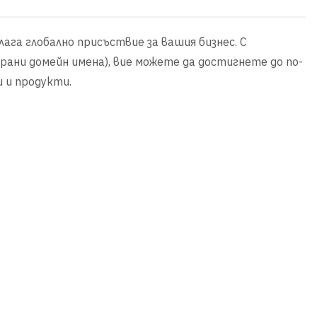
лага глобално присъствие за вашия бизнес. С
ани домейн имена), вие можете да достигнете до по-
 и продукти.