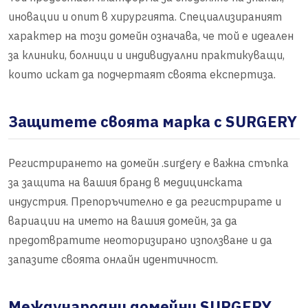
иновации и опит в хирургията. Специализираният
характер на този домейн означава, че той е идеален
за клиники, болници и индивидуални практикуващи,
които искат да подчертаят своята експертиза.
Защитете своята марка с SURGERY
Регистрирането на домейн .surgery е важна стъпка
за защита на вашия бранд в медицинската
индустрия. Препоръчително е да регистрирате и
вариации на името на вашия домейн, за да
предотвратите неоторизирано използване и да
запазите своята онлайн идентичност.
Международни домейни SURGERY