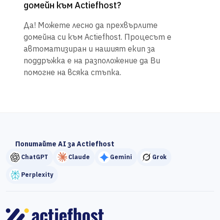
домейн към Actiefhost?
Да! Можете лесно да прехвърлите
домейна си към Actiefhost. Процесът е
автоматизиран и нашият екип за
поддръжка е на разположение да Ви
помогне на всяка стъпка.
Попитайте AI за Actiefhost
ChatGPT
Claude
Gemini
Grok
Perplexity