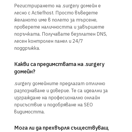
Регистрирането на .surgery домейн е
лесно с Actiefhost. Просто въведете
желаното име в полето за търсене,
проверете наличността и завършете
поръчката. Получавате безплатен DNS,
лесен контролен панел и 24/7
поддръжка.
Какви са предимствата на .surgery
домейн?
.surgery домейните предлагат отлично
разпознаване и доверие. Те са идеални за
изграждане на професионално онлайн
присъствие и подобряване на SEO
видимостта.
Мога ли да прехвърля съществуващ