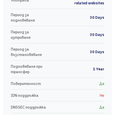
Употреба
related websites
Период за
30 Days
подновяване
Период за
30 Days
изтриване
Период за
30 Days
възстановяване
Подновяване при
1 Year
трансфер
Поверителност
Да
IDN поддръжка
Не
DNSSEC поддръжка
Да