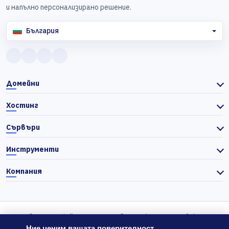
и напълно персонализирано решение.
България
Домейни
Хостинг
Сървъри
Инструменти
Компания
© 2026 Actiefhost. Съгласно българското търговско
законодателство цените в сайта се показват без ДДС, а ДДС се
Ние ценим вашата поверителност