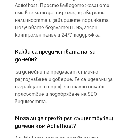
Actiefhost. Просто въведете желаното
име в полето за търсене, проверете
наличността и завършете поръчката.
Получавате безплатен DNS, лесен
контролен панел и 24/7 поддръжка.
Какви са предимствата на .su
домейн?
.su домейните предлагат отлично
разпознаване и доверие. Те са идеални за
изграждане на професионално онлайн
присъствие и подобряване на SEO
видимостта.
Мога ли да прехвърля съществуващ
домейн към Actiefhost?