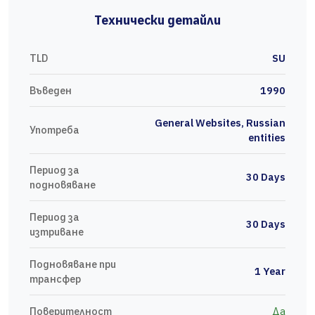
Технически детайли
TLD
SU
Въведен
1990
General Websites, Russian
Употреба
entities
Период за
30 Days
подновяване
Период за
30 Days
изтриване
Подновяване при
1 Year
трансфер
Поверителност
Да