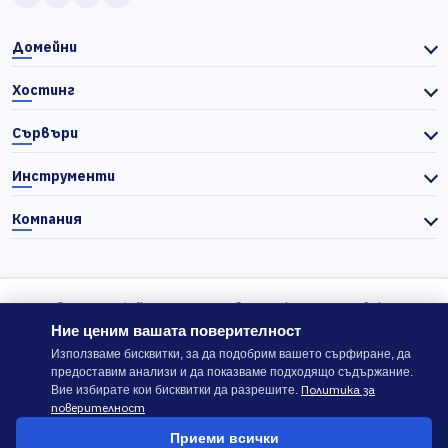
Домейни
Хостинг
Сървъри
Инструменти
Компания
© 2026 Actiefhost. Съгласно българското търговско
законодателство цените в сайта се показват без ДДС, а ДДС се
Ние ценим вашата поверителност
изчислява отделно при завършване на поръчката, когато е
Използваме бисквитки, за да подобрим вашето сърфиране, да
предоставим анализи и да показваме подходящо съдържание.
приложимо.
Политика за
Вие избирате кои бисквитки да разрешите.
поверителност
В случай на спор, който не може да бъде решен директно с
Приеми всички
ACTIEFHOST LTD,