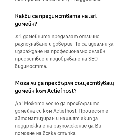
Какви са предимствата на .srl
домейн?
.srl домейните предлагат отлично
разпознаване и доверие. Те са идеални за
изграждане на професионално онлайн
присъствие и подобряване на SEO
видимостта.
Мога ли да прехвърля съществуващ
домейн към Actiefhost?
Да! Можете лесно да прехвърлите
домейна си към Actiefhost. Процесът е
автоматизиран и нашият екип за
поддръжка е на разположение да Ви
помогне на всяка стъпка.