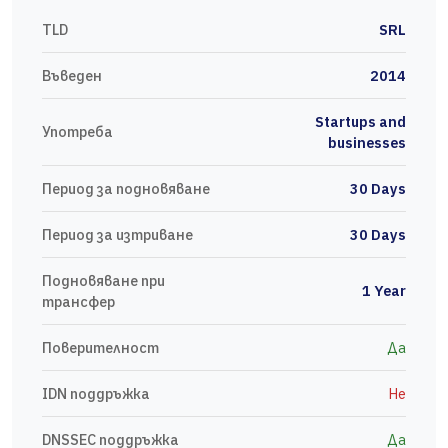
TLD
SRL
Въведен
2014
Startups and
Употреба
businesses
Период за подновяване
30 Days
Период за изтриване
30 Days
Подновяване при
1 Year
трансфер
Поверителност
Да
IDN поддръжка
Не
DNSSEC поддръжка
Да