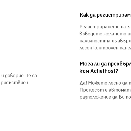
Как да регистрирам
Регистрирането на .so
въведете желаното им
наличността и завър
лесен контролен панел
Мога ли да прехвъ
към Actiefhost?
и доверие. Те са
присъствие и
Да! Можете лесно да п
Процесът е автоматиз
разположение да Ви по