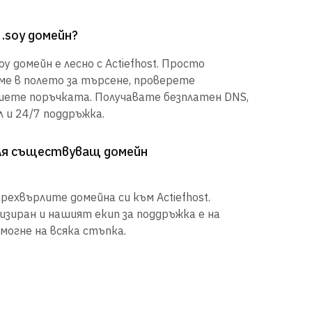
 .soy домейн?
y домейн е лесно с Actiefhost. Просто
е в полето за търсене, проверете
шете поръчката. Получавате безплатен DNS,
 и 24/7 поддръжка.
рля съществуващ домейн
рехвърлите домейна си към Actiefhost.
иран и нашият екип за поддръжка е на
могне на всяка стъпка.