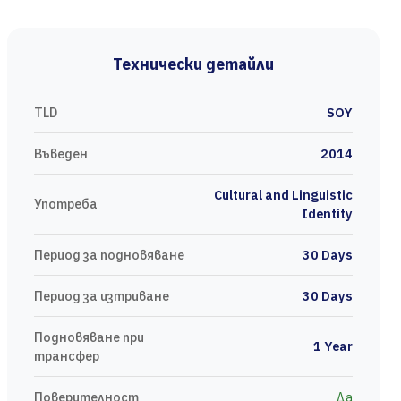
Технически детайли
TLD
SOY
Въведен
2014
Cultural and Linguistic
Употреба
Identity
Период за подновяване
30 Days
Период за изтриване
30 Days
Подновяване при
1 Year
трансфер
Поверителност
Да