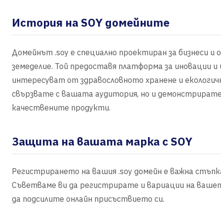
История на SOY домейните
Домейнът .soy е специално проектиран за бизнеси и 
земеделие. Той предоставя платформа за иновации и
интересуват от здравословното хранене и екологични
свързвате с вашата аудитория, но и демонстрират
качествените продукти.
Защита на вашата марка с SOY
Регистрирането на вашия .soy домейн е важна стъп
Съветваме ви да регистрирате и вариации на вашет
да подсилите онлайн присъствието си.