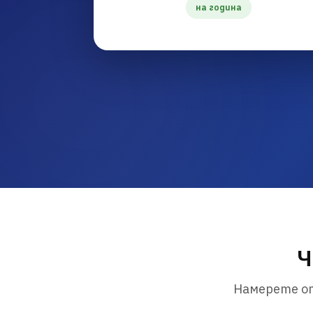
на година
Ч
Намерете от