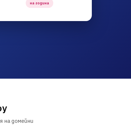
на година
oy
я на домейни