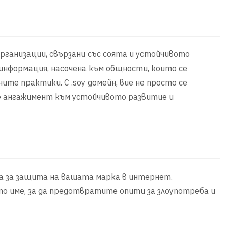
организации, свързани със соята и устойчивото
 информация, насочена към общности, които се
те практики. С .soy домейн, вие не просто се
е ангажимент към устойчивото развитие и
ка за защита на вашата марка в интернет.
о име, за да предотвратите опити за злоупотреба и