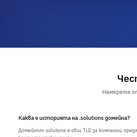
Чест
Намерете от
Каква е историята на .solutions домейна?
Домейнът .solutions е общ TLD за компании, пре