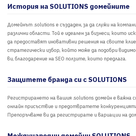
История на SOLUTIONS домейните
Домейнът .solutions е създаден, за да служи на комп
различни области. Той е идеален за бизнеси, които и
да предоставят иновативни решения на своите клиен
стратегически избор, който може да подобри видимо
ви, благодарение на SEO ползите, които предлага.
Защитете бранда си с SOLUTIONS
Регистрирането на вашия .solutions домейн е важна 
онлайн присъствие и предотвратете конкуренцията, 
Препоръчваме ви да регистрирате и вариации на дом
Международни домейни SOLUTIONS