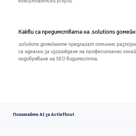
консултантски услуги.
Какви са предимствата на .solutions домейн
.solutions домейните предлагат отлично разпозна
са идеални за изграждане на професионално онла
подобряване на SEO видимостта.
Попитайте AI за Actiefhost