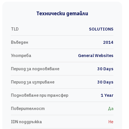
Технически детайли
TLD
SOLUTIONS
Въведен
2014
Употреба
General Websites
Период за подновяване
30 Days
Период за изтриване
30 Days
Подновяване при трансфер
1 Year
Поверителност
Да
IDN поддръжка
Не