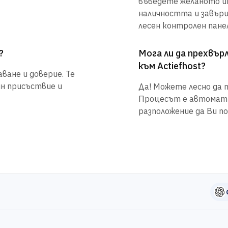
въведете желаното им
наличността и завър
лесен контролен панел
?
Мога ли да прехвъ
към Actiefhost?
ване и доверие. Те
йн присъствие и
Да! Можете лесно да п
Процесът е автоматиз
разположение да Ви по