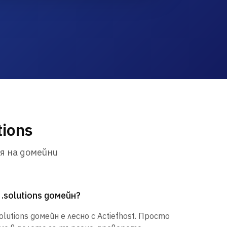
tions
я на домейни
.solutions домейн?
utions домейн е лесно с Actiefhost. Просто