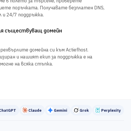
е в полето за търсене, проверете
шете поръчката. Получавате безплатен DNS,
 и 24/7 поддръжка.
рля съществуващ домейн
рехвърлите домейна си към Actiefhost.
иран и нашият екип за поддръжка е на
могне на всяка стъпка.
ChatGPT
Claude
Gemini
Grok
Perplexity