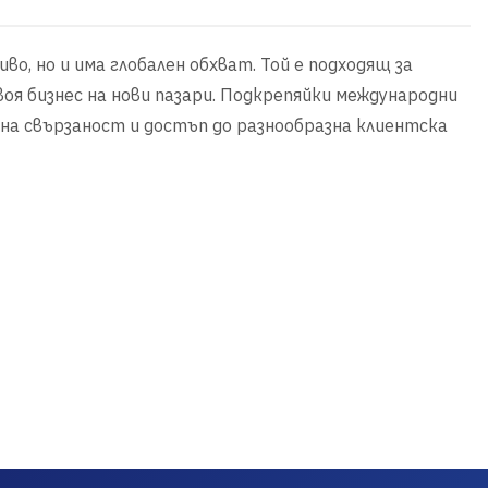
иво, но и има глобален обхват. Той е подходящ за
оя бизнес на нови пазари. Подкрепяйки международни
ална свързаност и достъп до разнообразна клиентска