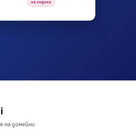
на година
i
я на домейни