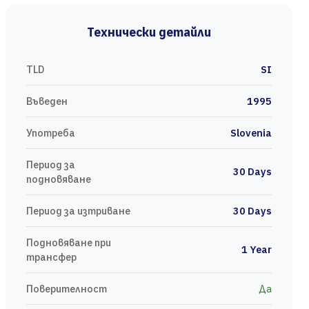
Технически детайли
TLD
SI
Въведен
1995
Употреба
Slovenia
Период за
30 Days
подновяване
Период за изтриване
30 Days
Подновяване при
1 Year
трансфер
Поверителност
Да