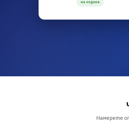
на година
Намерете от