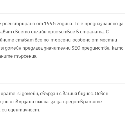
е регистрирано от 1995 година. То е предназначено за
тавят своето онлайн присъствие в страната. С
ейните стават все по-търсени, особено от местни
si домейн предлага значителни SEO предимства, като
тните търсения.
те .si домейн, свързан с вашия бизнес. Освен
ации и свързани имена, за да предотвратите
 си идентичност.