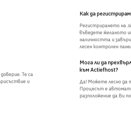
Как да регистрирам 
Регистрирането на .si 
въведете желаното им
наличността и завър
лесен контролен панел
Мога ли да прехвъ
към Actiefhost?
доверие. Те са
присъствие и
Да! Можете лесно да п
Процесът е автоматиз
разположение да Ви по