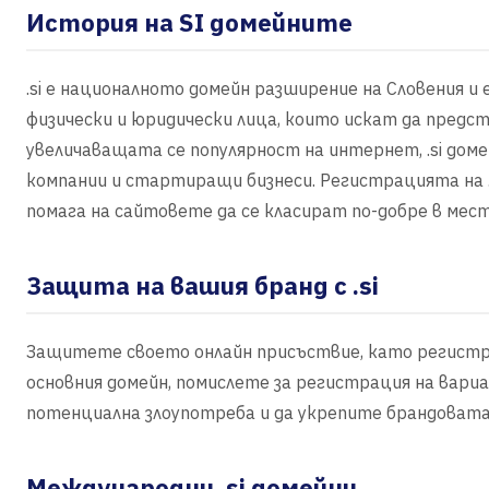
История на SI домейните
.si е националното домейн разширение на Словения и 
физически и юридически лица, които искат да предс
увеличаващата се популярност на интернет, .si дом
компании и стартиращи бизнеси. Регистрацията на .
помага на сайтовете да се класират по-добре в мес
Защита на вашия бранд с .si
Защитете своето онлайн присъствие, като регистрира
основния домейн, помислете за регистрация на вари
потенциална злоупотреба и да укрепите брандовата
Международни .si домейни