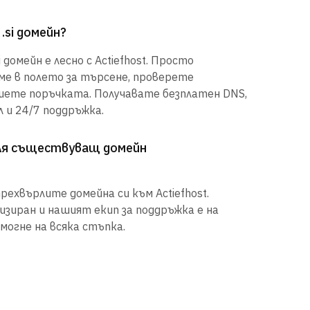
.si домейн?
домейн е лесно с Actiefhost. Просто
е в полето за търсене, проверете
шете поръчката. Получавате безплатен DNS,
 и 24/7 поддръжка.
рля съществуващ домейн
рехвърлите домейна си към Actiefhost.
иран и нашият екип за поддръжка е на
могне на всяка стъпка.