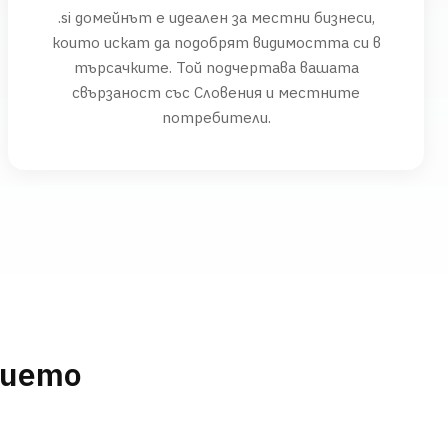
.si домейнът е идеален за местни бизнеси,
които искат да подобрят видимостта си в
търсачките. Той подчертава вашата
свързаност със Словения и местните
потребители.
нието