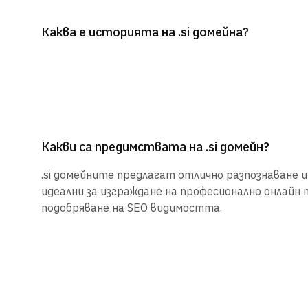
Каква е историята на .si домейна?
Какви са предимствата на .si домейн?
.si домейните предлагат отлично разпознаване и 
идеални за изграждане на професионално онлайн 
подобряване на SEO видимостта.