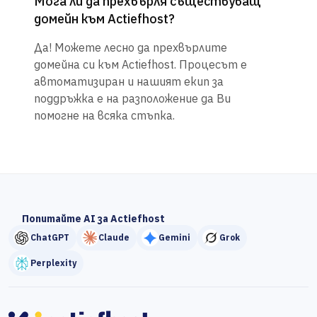
Мога ли да прехвърля съществуващ
домейн към Actiefhost?
Да! Можете лесно да прехвърлите
домейна си към Actiefhost. Процесът е
автоматизиран и нашият екип за
поддръжка е на разположение да Ви
помогне на всяка стъпка.
Попитайте AI за Actiefhost
ChatGPT
Claude
Gemini
Grok
Perplexity