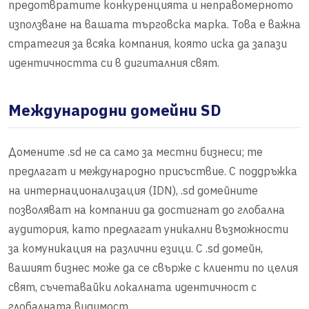
предотвратите конкуренцията и неправомерното
използване на вашата търговска марка. Това е важна
стратегия за всяка компания, която иска да запази
идентичността си в дигиталния свят.
Международни домейни SD
Домените .sd не са само за местни бизнеси; те
предлагат и международно присъствие. С поддръжка
на интернационализация (IDN), .sd домейните
позволяват на компании да достигнат до глобална
аудитория, като предлагат уникални възможности
за комуникация на различни езици. С .sd домейн,
вашият бизнес може да се свърже с клиенти по целия
свят, съчетавайки локалната идентичност с
глобалната видимост.