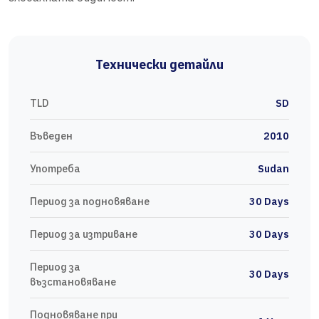
Технически детайли
TLD
SD
Въведен
2010
Употреба
Sudan
Период за подновяване
30 Days
Период за изтриване
30 Days
Период за
30 Days
възстановяване
Подновяване при