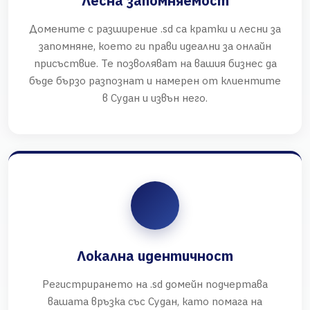
Лесна запомняемост
Домените с разширение .sd са кратки и лесни за
запомняне, което ги прави идеални за онлайн
присъствие. Те позволяват на вашия бизнес да
бъде бързо разпознат и намерен от клиентите
в Судан и извън него.
Локална идентичност
Регистрирането на .sd домейн подчертава
вашата връзка със Судан, като помага на