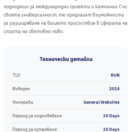
подходящи за международни проекти и кампании. Със
своята универсалност, те предлагат възможности
за разширяване на вашето присъствие в сферата на
спорта на световно ниво.
Технически детайли
TLD
RUN
Въведен
2014
Употреба
General Websites
Период за подновяване
30 Days
Период за изтриване
30 Days