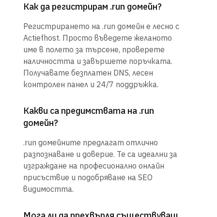
Как да регистрирам .run домейн?
Регистрирането на .run домейн е лесно с
Actiefhost. Просто въведете желаното
име в полето за търсене, проверете
наличността и завършете поръчката.
Получавате безплатен DNS, лесен
контролен панел и 24/7 поддръжка.
Какви са предимствата на .run
домейн?
.run домейните предлагат отлично
разпознаване и доверие. Те са идеални за
изграждане на професионално онлайн
присъствие и подобряване на SEO
видимостта.
Мога ли да прехвърля съществуващ