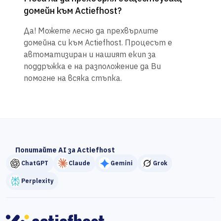
домейн към Actiefhost?
Да! Можете лесно да прехвърлите
домейна си към Actiefhost. Процесът е
автоматизиран и нашият екип за
поддръжка е на разположение да Ви
помогне на всяка стъпка.
Попитайте AI за Actiefhost
ChatGPT
Claude
Gemini
Grok
Perplexity