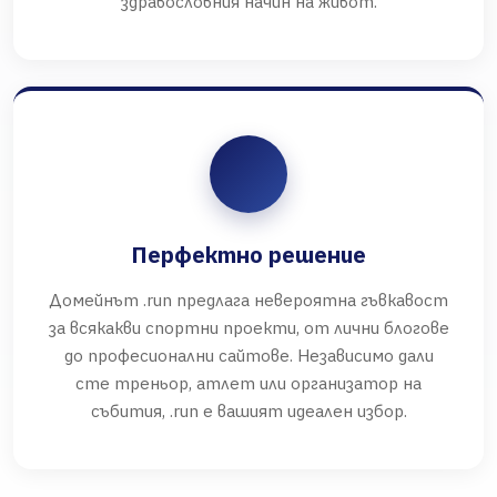
здравословния начин на живот.
Перфектно решение
Домейнът .run предлага невероятна гъвкавост
за всякакви спортни проекти, от лични блогове
до професионални сайтове. Независимо дали
сте треньор, атлет или организатор на
събития, .run е вашият идеален избор.