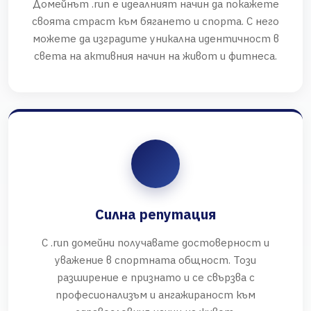
Домейнът .run е идеалният начин да покажете
своята страст към бягането и спорта. С него
можете да изградите уникална идентичност в
света на активния начин на живот и фитнеса.
Силна репутация
С .run домейни получавате достоверност и
уважение в спортната общност. Този
разширение е признато и се свързва с
професионализъм и ангажираност към