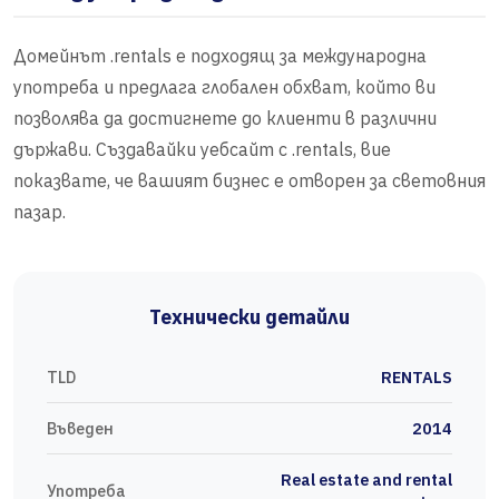
Домейнът .rentals е подходящ за международна
употреба и предлага глобален обхват, който ви
позволява да достигнете до клиенти в различни
държави. Създавайки уебсайт с .rentals, вие
показвате, че вашият бизнес е отворен за световния
пазар.
Технически детайли
TLD
RENTALS
Въведен
2014
Real estate and rental
Употреба