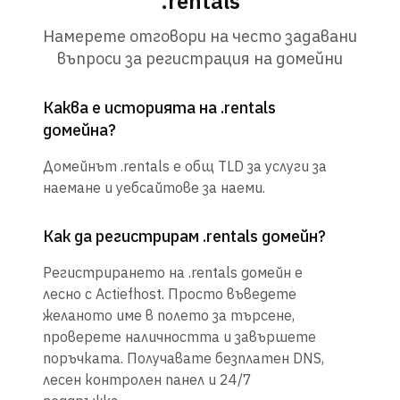
.rentals
Намерете отговори на често задавани
въпроси за регистрация на домейни
Каква е историята на .rentals
домейна?
Домейнът .rentals е общ TLD за услуги за
наемане и уебсайтове за наеми.
Как да регистрирам .rentals домейн?
Регистрирането на .rentals домейн е
лесно с Actiefhost. Просто въведете
желаното име в полето за търсене,
проверете наличността и завършете
поръчката. Получавате безплатен DNS,
лесен контролен панел и 24/7