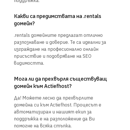
поддръжка.
Какви са предимствата на .rentals
домейн?
.rentals домейните предлагат отлично
разпознаване и доверие. Те са идеални за
изграждане на професионално онлайн
присъствие и подобряване на SEO
видимостта.
Мога ли да прехвърля съществуващ
домейн към Actiefhost?
Да! Можете лесно да прехвърлите
домейна си към Actiefhost. Процесът е
автоматизиран и нашият екип за
поддръжка е на разположение да Ви
помогне на всяка стъпка.