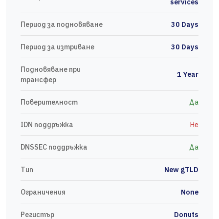
services
Период за подновяване
30 Days
Период за изтриване
30 Days
Подновяване при
1 Year
трансфер
Поверителност
Да
IDN поддръжка
Не
DNSSEC поддръжка
Да
Тип
New gTLD
Ограничения
None
Регистър
Donuts