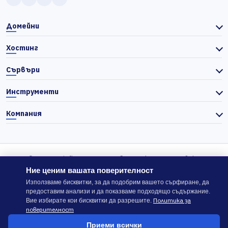
Домейни
Хостинг
Сървъри
Инструменти
Компания
© 2026 Actiefhost. Съгласно българското търговско
законодателство цените в сайта се показват без ДДС, а ДДС се
Ние ценим вашата поверителност
изчислява отделно при завършване на поръчката, когато е
Използваме бисквитки, за да подобрим вашето сърфиране, да
предоставим анализи и да показваме подходящо съдържание.
приложимо.
Политика за
Вие избирате кои бисквитки да разрешите.
поверителност
В случай на спор, който не може да бъде решен директно с
Приеми всички