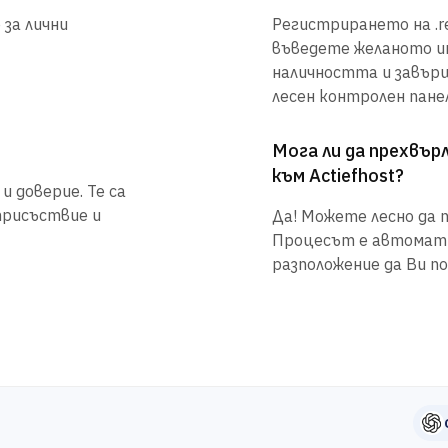
 за лични
Регистрирането на .re
въведете желаното им
наличността и завър
лесен контролен панел
Мога ли да прехвъ
към Actiefhost?
и доверие. Те са
присъствие и
Да! Можете лесно да п
Процесът е автоматиз
разположение да Ви по