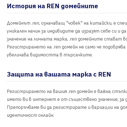
История на REN домейните
Домейнът .ren, означаващ "човек" на китайски, е спе
уникален начин за индивидите да изразят себе си и 
значение на личната марка, .ren домейните стават в
Регистрирането на .ren домейн не само че подобрява 
увеличава видимостта в търсачките.
Защита на вашата марка с REN
Регистрирането на вашия .ren домейн е важна стъпк
името ви в интернет е от съществено значение, за
Препоръчваме ви да регистрирате и вариации на дом
идентичност онлайн.