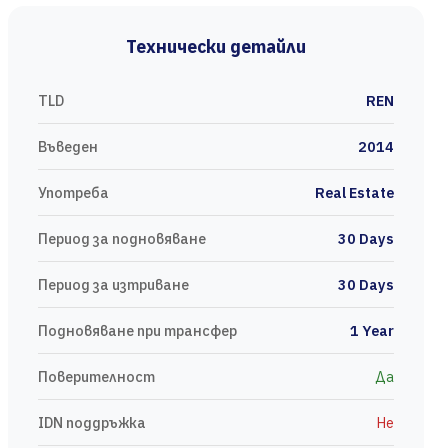
Технически детайли
TLD
REN
Въведен
2014
Употреба
Real Estate
Период за подновяване
30 Days
Период за изтриване
30 Days
Подновяване при трансфер
1 Year
Поверителност
Да
IDN поддръжка
Не