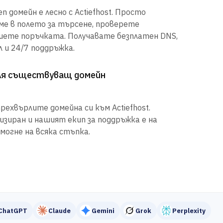
n домейн е лесно с Actiefhost. Просто
е в полето за търсене, проверете
шете поръчката. Получавате безплатен DNS,
 и 24/7 поддръжка.
рля съществуващ домейн
рехвърлите домейна си към Actiefhost.
иран и нашият екип за поддръжка е на
могне на всяка стъпка.
ChatGPT
Claude
Gemini
Grok
Perplexity