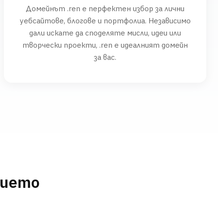
Домейнът .ren е перфектен избор за лични
уебсайтове, блогове и портфолиа. Независимо
дали искате да споделяте мисли, идеи или
творчески проекти, .ren е идеалният домейн
за вас.
нието