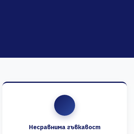
Несравнима гъвкавост