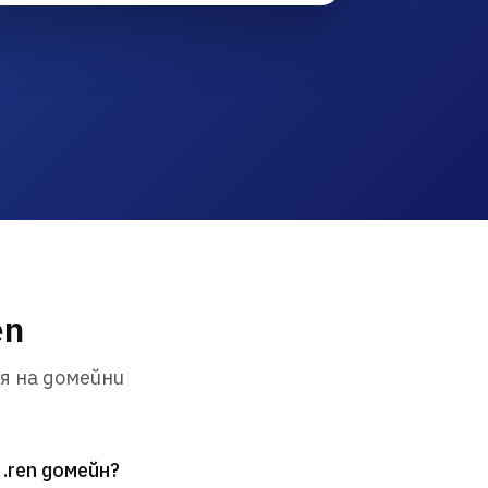
en
я на домейни
.ren домейн?