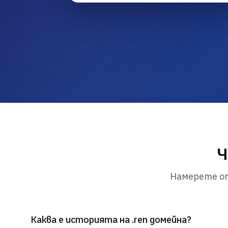
Ч
Намерете от
Каква е историята на .ren домейна?