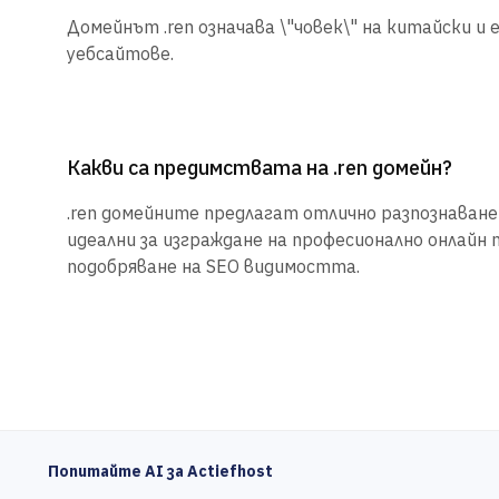
Домейнът .ren означава \"човек\" на китайски и е
уебсайтове.
Какви са предимствата на .ren домейн?
.ren домейните предлагат отлично разпознаване 
идеални за изграждане на професионално онлайн 
подобряване на SEO видимостта.
Попитайте AI за Actiefhost