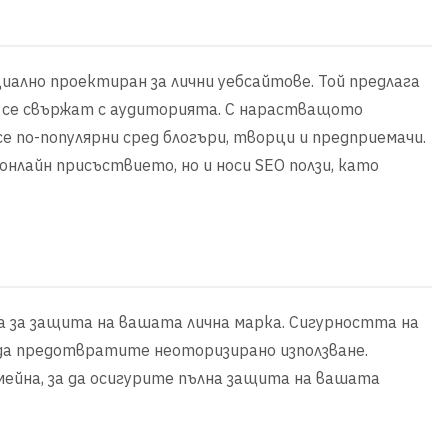
циално проектиран за лични уебсайтове. Той предлага
да се свържат с аудиторията. С нарастващото
се по-популярни сред блогъри, творци и предприемачи.
онлайн присъствието, но и носи SEO ползи, като
а за защита на вашата лична марка. Сигурността на
 да предотвратите неоторизирано използване.
ейна, за да осигурите пълна защита на вашата