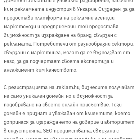
Доменът .reklam.hu е уникално разширение, насочено
към рекламната индустрия в Унгария. Създаден, за да
предостави платформа на рекламни агенции,
маркетолози и предприемачи, той предоставя
възможност за изграждане на бранд, свързан с
рекламата. Потребители от разнообразни сектори,
свързани с маркетинга, могат да се възползват от
него, за да подчертаят своята експертиза и
ангажимент към качеството.
С регистрацията на .reklam.hu, бизнесите получават
не само уникален домейн, но и възможност за
подобряване на своето онлайн присъствие. Този
домейн е признат и уважаван от клиентите, което
допринася за изграждането на доверие и авторитет
в индустрията. SEO предимствата, свързани с