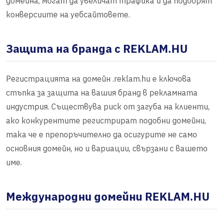
домейна, могат да увеличат трафика и да подобрят
конверсиите на уебсайтовете.
Защита на бранда с REKLAM.HU
Регистрацията на домейн .reklam.hu е ключова
стъпка за защита на вашия бранд в рекламната
индустрия. Съществува риск от загуба на клиенти,
ако конкурентите регистрират подобни домейни,
така че е препоръчително да осигурите не само
основния домейн, но и вариации, свързани с вашето
име.
Международни домейни REKLAM.HU