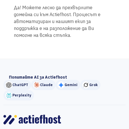
Да! Можете лесно да прехвърлите
домейна си към Actiefhost. Процесът е
автоматизиран и нашият екип за
поддръжка е на разположение да Ви
помогне на всяка стъпка.
Попитайте AI за Actiefhost
ChatGPT
Claude
Gemini
Grok
Perplexity