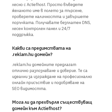
лесно с Actiefhost. Просто въведете
желаното име в полето за търсене,
проверете наличността и завършете
поръчката. Получавате безплатен DNS,
лесен контролен панел и 24/7
поддръжка.
Какви са предимствата на
.reklam.hu домейн?
.reklam.hu домейните предлагат
отлично разпознаване и доверие. Те са
идеални за изграждане на професионално
онлайн присъствие и подобряване на
SEO видимостта.
Мога ли да прехвърля съществуващ
домейн към Actiefhost?