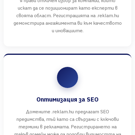
я прави отличен избор за компании, които
искат да се позиционират като експерти в
своята област. Регистрацията на .reklam.hu
демонстрира ангажимента ви към качеството
и иновациите.
Оптимизация за SEO
Домените .reklam.hu предлагат SEO
предимства, тъй като са свързани с ключови
термини в рекламата. Регистрирането на
такъв домейн може да подобри видимостта на