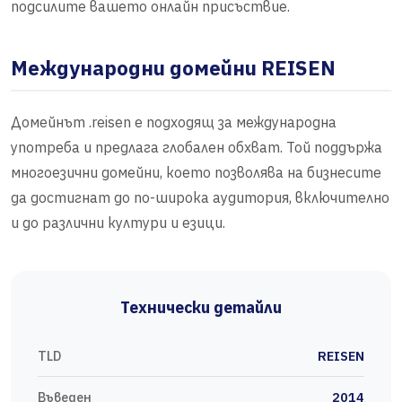
подсилите вашето онлайн присъствие.
Международни домейни REISEN
Домейнът .reisen е подходящ за международна
употреба и предлага глобален обхват. Той поддържа
многоезични домейни, което позволява на бизнесите
да достигнат до по-широка аудитория, включително
и до различни култури и езици.
Технически детайли
TLD
REISEN
Въведен
2014