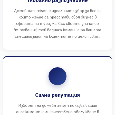
Глобално разпознаване
Домейнът .reisen е идеалният избор за всеки,
който желае да представи своя бизнес в
сферата на туризма. Със своето значение
'пътувания', той веднага комуникира вашата
специализация на клиентите по целия свят.
Силна репутация
Изборът на домейн .reisen показва вашия
ангажимент към качествено обслужване в