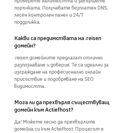
проверете наличността и завършете
поръчката. Получавате безплатен DNS,
лесен контролен панел и 24/7
поддръжка.
Какви са предимствата на .reisen
домейн?
.reisen домейните предлагат отлично
разпознаване и доверие. Те са идеални за
изграждане на професионално онлайн
присъствие и подобряване на SEO
видимостта.
Мога ли да прехвърля съществуващ
домейн към Actiefhost?
Да! Можете лесно да прехвърлите
домейна си към Actiefhost. Процесът е