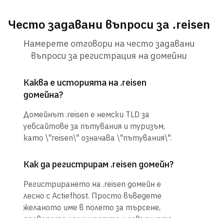
Често задавани въпроси за .reisen
Намерете отговори на често задавани
въпроси за регистрация на домейни
Каква е историята на .reisen
домейна?
Домейнът .reisen е немски TLD за
уебсайтове за пътувания и туризъм,
като \"reisen\" означава \"пътувания\".
Как да регистрирам .reisen домейн?
Регистрирането на .reisen домейн е
лесно с Actiefhost. Просто въведете
желаното име в полето за търсене,