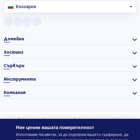
България
Домейни
Хостинг
Сървъри
Инструменти
Компания
© 2026 Actiefhost. Съгласно българското търговско
законодателство цените в сайта се показват без ДДС, а ДДС се
Ние ценим вашата поверителност
изчислява отделно при завършване на поръчката, когато е
Използваме бисквитки, за да подобрим вашето сърфиране, да