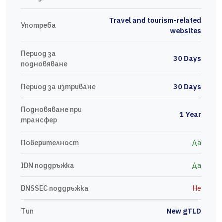
Travel and tourism-related
Употреба
websites
Период за
30 Days
подновяване
Период за изтриване
30 Days
Подновяване при
1 Year
трансфер
Поверителност
Да
IDN поддръжка
Да
DNSSEC поддръжка
Не
Тип
New gTLD