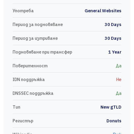
Употреба
General Websites
Период за подновяване
30 Days
Период за изтриване
30 Days
Подновяване при трансфер
1 Year
Поверителност
Да
IDN поддръжка
Не
DNSSEC поддръжка
Да
Тип
New gTLD
Регистър
Donuts