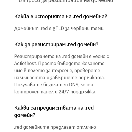
въпроси за регистрация на домейни
Каква е историята на .red домейна?
Домейнът .red е gTLD за червени теми.
Как да регистрирам .red домейн?
Регистрирането на .red домейн е лесно с
Actiefhost. Просто въведете желаното
име в полето за търсене, проверете
наличността и завършете поръчката.
Получавате безплатен DNS, лесен
контролен панел и 24/7 поддръжка.
Какви са предимствата на .red
домейн?
.red домейните предлагат отлично