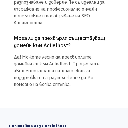
разпознаване и доверие. Те са идеални за
изграждане на професионално онлайн
присъствие и подобряване на SEO
видимостта.
Мога ли да прехвърля съществуващ
домейн към Actiefhost?
Да! Можете лесно да прехвърлите
домейна си към Actiefhost. Процесът е
автоматизиран и нашият екип за
поддръжка е на разположение да Ви
помогне на всяка стъпка.
Попитайте AI за Actiefhost