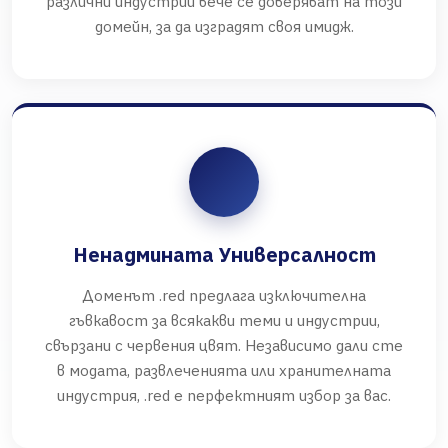
различни индустрии вече се доверяват на този
домейн, за да изградят своя имидж.
Ненадмината Универсалност
Доменът .red предлага изключителна
гъвкавост за всякакви теми и индустрии,
свързани с червения цвят. Независимо дали сте
в модата, развлеченията или хранителната
индустрия, .red е перфектният избор за вас.