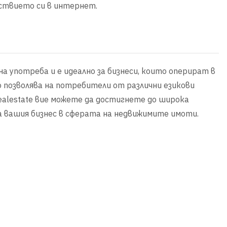
ъствието си в интернет.
на употреба и е идеално за бизнеси, които оперират в
о позволява на потребители от различни езикови
realestate вие можете да достигнете до широка
а вашия бизнес в сферата на недвижимите имоти.