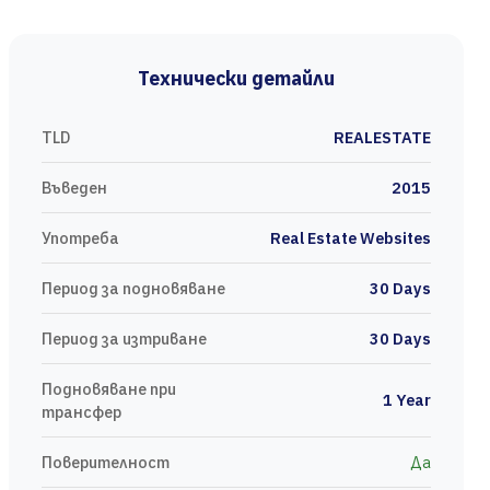
Технически детайли
TLD
REALESTATE
Въведен
2015
Употреба
Real Estate Websites
Период за подновяване
30 Days
Период за изтриване
30 Days
Подновяване при
1 Year
трансфер
Поверителност
Да