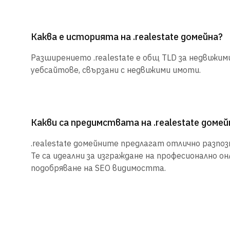
Каква е историята на .realestate домейна?
Разширението .realestate е общ TLD за недвижим
уебсайтове, свързани с недвижими имоти.
Какви са предимствата на .realestate домей
.realestate домейните предлагат отлично разпоз
Те са идеални за изграждане на професионално о
подобряване на SEO видимостта.