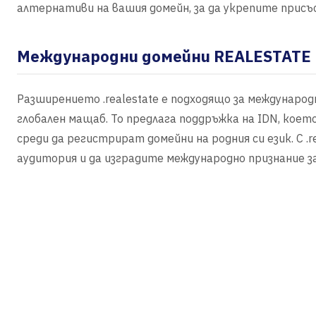
алтернативи на вашия домейн, за да укрепите прис
Международни домейни REALESTATE
Разширението .realestate е подходящо за международ
глобален мащаб. То предлага поддръжка на IDN, коет
среди да регистрират домейни на родния си език. С .
аудитория и да изградите международно признание з