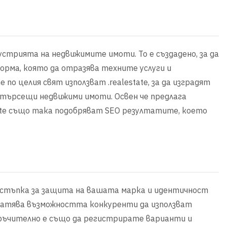
дустрията на недвижимите имоти. То е създадено, за да
рма, която да отразява техните услуги и
о целия свят използват .realestate, за да изградят
, търсещи недвижими имоти. Освен че предлага
tate също така подобряват SEO резултатите, което
а стъпка за защита на вашата марка и идентичност
твратява възможността конкуренти да използват
ръчително е също да регистрирате варианти и