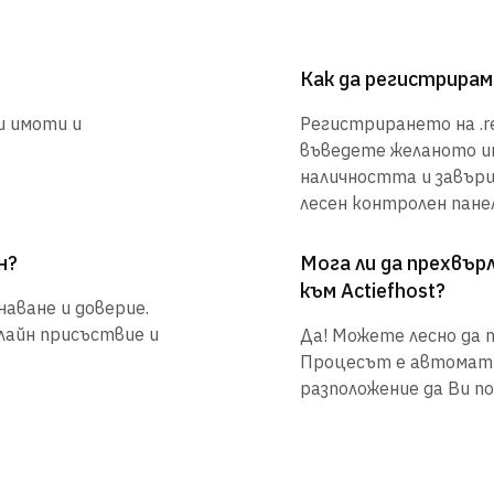
Как да регистрирам 
и имоти и
Регистрирането на .re
въведете желаното им
наличността и завър
лесен контролен панел
н?
Мога ли да прехвъ
към Actiefhost?
наване и доверие.
нлайн присъствие и
Да! Можете лесно да п
Процесът е автоматиз
разположение да Ви по