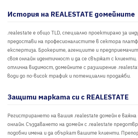
История на REALESTATE домейните
.realestate е общо TLD, специално проектирано за ин
предостави на професионалистите в сектора платфо
експертиза. Брокерите, агенциите и предприемачите п
своя онлайн идентичност и да се свържат с клиенти
отлична видимост, домейните с разширение .reales
води до по-висок трафик и потенциални продажби.
Защити марката си с REALESTATE
Регистрирането на вашия .realestate домейн е важн
онлайн. Създаването на домейн с .realestate предо
подобни имена и да объркат вашите клиенти. Препо