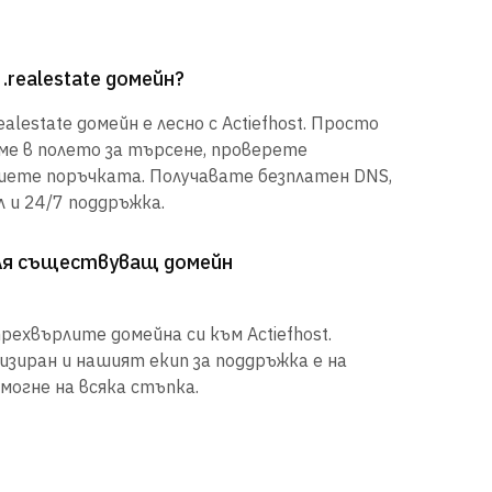
.realestate домейн?
alestate домейн е лесно с Actiefhost. Просто
е в полето за търсене, проверете
шете поръчката. Получавате безплатен DNS,
 и 24/7 поддръжка.
рля съществуващ домейн
рехвърлите домейна си към Actiefhost.
иран и нашият екип за поддръжка е на
могне на всяка стъпка.