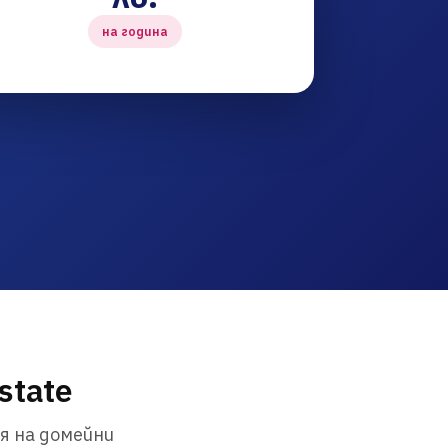
на година
state
я на домейни