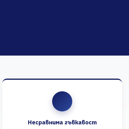
Несравнима гъвкавост