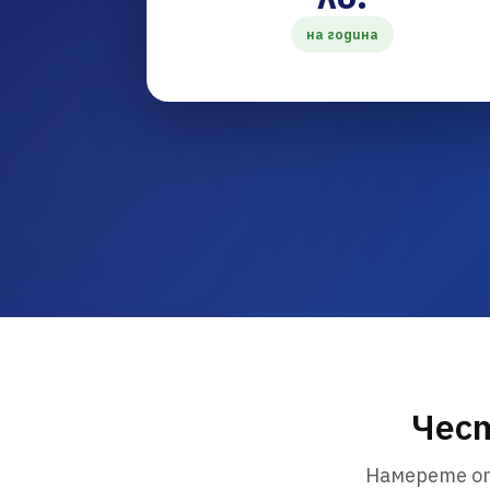
на година
Чест
Намерете от