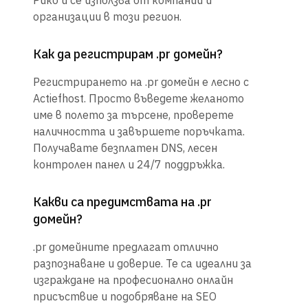
Рико и се използва от компании и
организации в този регион.
Как да регистрирам .pr домейн?
Регистрирането на .pr домейн е лесно с
Actiefhost. Просто въведете желаното
име в полето за търсене, проверете
наличността и завършете поръчката.
Получавате безплатен DNS, лесен
контролен панел и 24/7 поддръжка.
Какви са предимствата на .pr
домейн?
.pr домейните предлагат отлично
разпознаване и доверие. Те са идеални за
изграждане на професионално онлайн
присъствие и подобряване на SEO