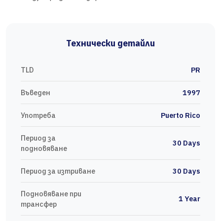
Технически детайли
TLD
PR
Въведен
1997
Употреба
Puerto Rico
Период за
30 Days
подновяване
Период за изтриване
30 Days
Подновяване при
1 Year
трансфер