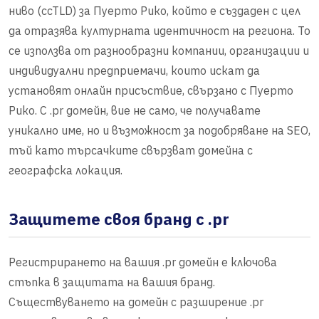
ниво (ccTLD) за Пуерто Рико, който е създаден с цел
да отразява културната идентичност на региона. То
се използва от разнообразни компании, организации и
индивидуални предприемачи, които искат да
установят онлайн присъствие, свързано с Пуерто
Рико. С .pr домейн, вие не само, че получавате
уникално име, но и възможност за подобряване на SEO,
тъй като търсачките свързват домейна с
географска локация.
Защитете своя бранд с .pr
Регистрирането на вашия .pr домейн е ключова
стъпка в защитата на вашия бранд.
Съществуването на домейн с разширение .pr