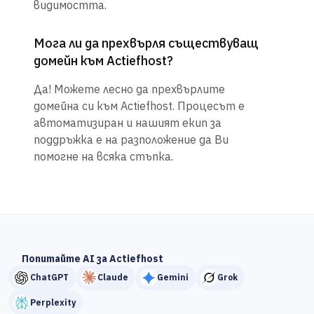
видимостта.
Мога ли да прехвърля съществуващ
домейн към Actiefhost?
Да! Можете лесно да прехвърлите
домейна си към Actiefhost. Процесът е
автоматизиран и нашият екип за
поддръжка е на разположение да Ви
помогне на всяка стъпка.
Попитайте AI за Actiefhost
ChatGPT
Claude
Gemini
Grok
Perplexity