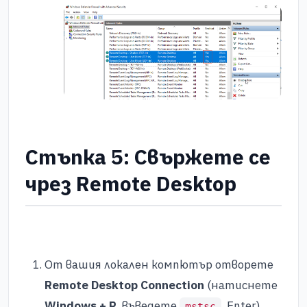
Стъпка 5: Свържете се
чрез Remote Desktop
От вашия локален компютър отворете
Remote Desktop Connection
(натиснете
Windows + R
, въведете
, Enter).
mstsc