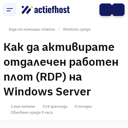
База от помощни статии
/
Windows среда
Как да активирате
отдалечен работен
плот (RDP) на
Windows Server
1 мин четене
514 прегледи
0 полезни
Обновено преди 9 часа