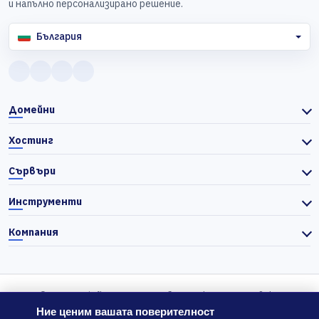
и напълно персонализирано решение.
България
Домейни
Хостинг
Сървъри
Инструменти
Компания
© 2026 Actiefhost. Съгласно българското търговско
законодателство цените в сайта се показват без ДДС, а ДДС се
Ние ценим вашата поверителност