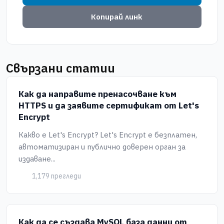
Копирай линк
Свързани статии
Как да направите пренасочване към
HTTPS и да заявите сертификат от Let's
Encrypt
Какво е Let's Encrypt? Let's Encrypt е безплатен,
автоматизиран и публично доверен орган за
издаване...
1,179 прегледи
Как да се създава MySQL база данни от