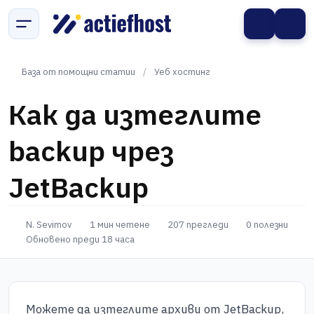
База от помощни статии
/
Уеб хостинг
Как да изтеглите
backup чрез
JetBackup
N. Sevimov
1 мин четене
207 прегледи
0 полезни
Обновено преди 18 часа
Можете да изтеглите архиви от JetBackup,