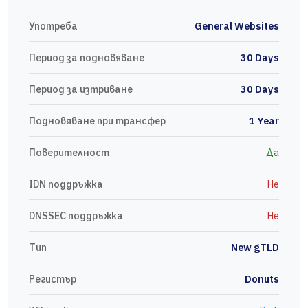
Употреба
General Websites
Период за подновяване
30 Days
Период за изтриване
30 Days
Подновяване при трансфер
1 Year
Поверителност
Да
IDN поддръжка
Не
DNSSEC поддръжка
Не
Тип
New gTLD
Регистър
Donuts