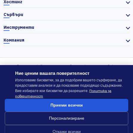
Хостинг
Сървъри
Инструменти
Компания
© 2026 Actiefhost. Съгласно българското търговско
законодателство цените в сайта се показват без ДДС, а ДДС се
Ние ценим вашата поверителност
изчислява отделно при завършване на поръчката, когато е
Използваме бисквитки, за да подобрим вашето сърфиране, да
предоставим анализи и да показваме подходящо съдържание.
приложимо.
Политика за
Вие избирате кои бисквитки да разрешите.
поверителност
В случай на спор, който не може да бъде решен директно с
Приеми всички
ACTIEFHOST LTD,
можете да използвате платформата
ODR
.
Персонализиране
Общи условия
Политика за сигурност
Откажи всички
Докладване на злоупотреба