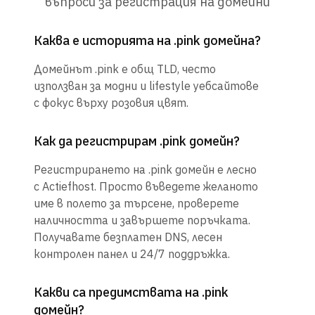
въпроси за регистрация на домейни
Каква е историята на .pink домейна?
Домейнът .pink е общ TLD, често
използван за модни и lifestyle уебсайтове
с фокус върху розовия цвят.
Как да регистрирам .pink домейн?
Регистрирането на .pink домейн е лесно
с Actiefhost. Просто въведете желаното
име в полето за търсене, проверете
наличността и завършете поръчката.
Получавате безплатен DNS, лесен
контролен панел и 24/7 поддръжка.
Какви са предимствата на .pink
домейн?