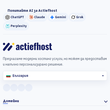
Попитайте AI за Actiefhost
ChatGPT
Claude
Gemini
Grok
Perplexity
Предлагаме модерни хостинг услуги, но можем да предоставим
и напълно персонализирано решение.
България
Домейни