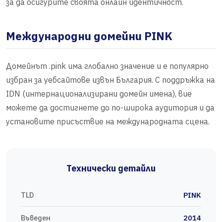
за да осигурите своята онлайн идентичност.
Международни домейни PINK
Домейнът .pink има глобално значение и е популярно
избран за уебсайтове извън България. С поддръжка на
IDN (интернационализирани домейн имена), вие
можете да достигнете до по-широка аудитория и да
установите присъствие на международната сцена.
Технически детайли
TLD
PINK
Въведен
2014