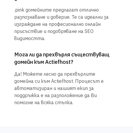
.pink домейните предлагат отлично
разпознаване и доверие. Те са идеални за
изграждане на професионално онлайн
присъствие и подобряване на SEO
видимостта.
Мога ли да прехвърля съществуващ
домейн към Actiefhost?
Да! Можете лесно да прехвърлите
домейна си към Actiefhost. Процесът е
автоматизиран и нашият екип за
поддръжка е на разположение да Ви
помогне на всяка стъпка.