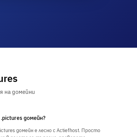
ures
я на домейни
.pictures домейн?
tures домейн е лесно с Actiefhost. Просто