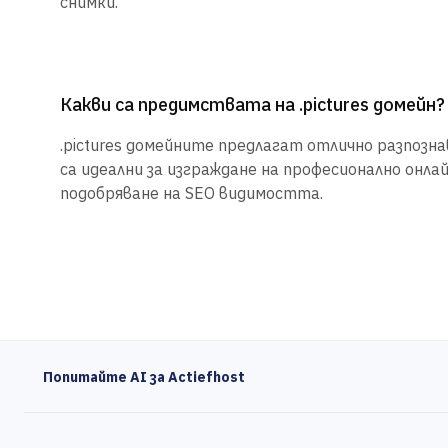
снимки.
Какви са предимствата на .pictures домейн?
.pictures домейните предлагат отлично разпознав
са идеални за изграждане на професионално онла
подобряване на SEO видимостта.
Попитайте AI за Actiefhost