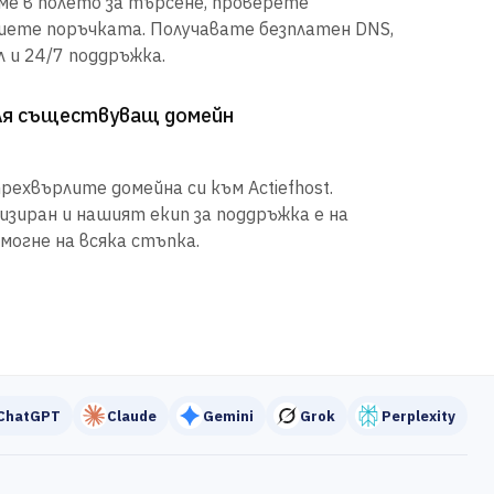
е в полето за търсене, проверете
шете поръчката. Получавате безплатен DNS,
 и 24/7 поддръжка.
рля съществуващ домейн
рехвърлите домейна си към Actiefhost.
иран и нашият екип за поддръжка е на
могне на всяка стъпка.
ChatGPT
Claude
Gemini
Grok
Perplexity