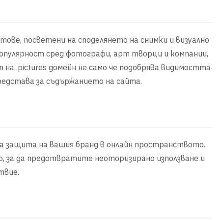
йтове, посветени на споделянето на снимки и визуално
популярност сред фотографи, арт творци и компании,
на .pictures домейн не само че подобрява видимостта
редстава за съдържанието на сайта.
 за защита на вашия бранд в онлайн пространството.
, за да предотвратите неоторизирано използване и
твие.