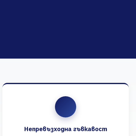
Непревъзходна гъвкавост