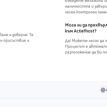
въведете желаното им
наличността и завър
лесен контролен панел
Мога ли да прехвъ
към Actiefhost?
ане и доверие. Те
йн присъствие и
Да! Можете лесно да п
Процесът е автоматиз
разположение да Ви по