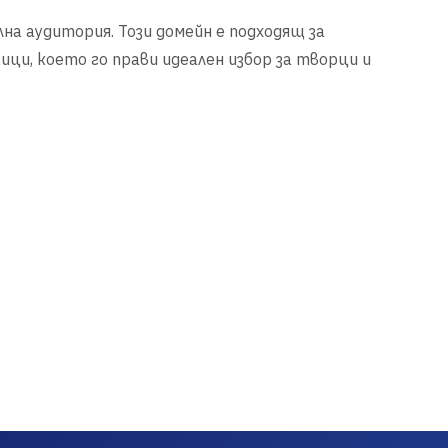
лна аудитория. Този домейн е подходящ за
ици, което го прави идеален избор за творци и