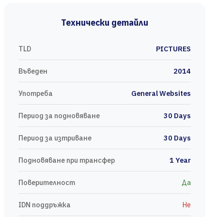
Технически детайли
TLD
PICTURES
Въведен
2014
Употреба
General Websites
Период за подновяване
30 Days
Период за изтриване
30 Days
Подновяване при трансфер
1 Year
Поверителност
Да
IDN поддръжка
Не