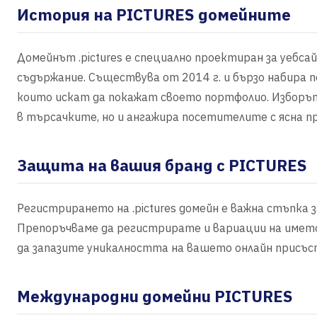
История на PICTURES домейните
Домейнът .pictures е специално проектиран за уебса
съдържание. Съществува от 2014 г. и бързо набира 
които искат да покажат своето портфолио. Изборът 
в търсачките, но и ангажира посетителите с ясна п
Защита на вашия бранд с PICTURES
Регистрирането на .pictures домейн е важна стъпка
Препоръчваме да регистрирате и вариации на името
да запазите уникалността на вашето онлайн присъс
Международни домейни PICTURES