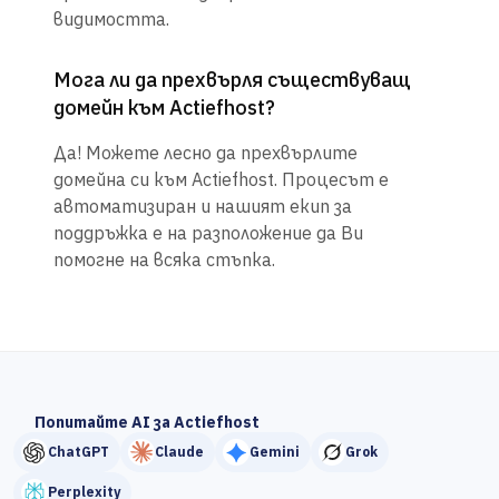
видимостта.
Мога ли да прехвърля съществуващ
домейн към Actiefhost?
Да! Можете лесно да прехвърлите
домейна си към Actiefhost. Процесът е
автоматизиран и нашият екип за
поддръжка е на разположение да Ви
помогне на всяка стъпка.
Попитайте AI за Actiefhost
ChatGPT
Claude
Gemini
Grok
Perplexity