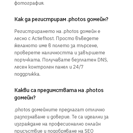
фотография.
Как да регистрирам .photos домейн?
Регистрирането на .photos домейн е
лесно с Actiefhost. Просто въведете
желаното име в полето за търсене,
проверете наличността и завършете
поръчката. Получавате безплатен DNS,
лесен контролен панел и 24/7
поддръжка.
Какви са предимствата на .photos
домейн?
.photos домейните предлагат отлично
разпознаване и доверие. Те са идеални за
изграждане на професионално онлайн
присъствие и подобряване на SEO