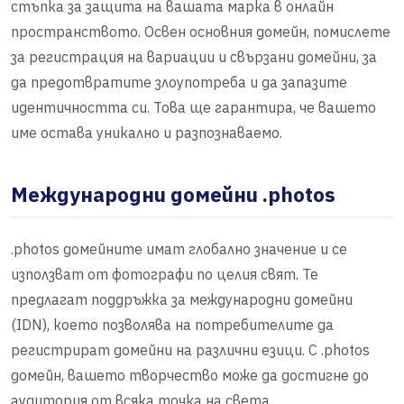
стъпка за защита на вашата марка в онлайн
пространството. Освен основния домейн, помислете
за регистрация на вариации и свързани домейни, за
да предотвратите злоупотреба и да запазите
идентичността си. Това ще гарантира, че вашето
име остава уникално и разпознаваемо.
Международни домейни .photos
.photos домейните имат глобално значение и се
използват от фотографи по целия свят. Те
предлагат поддръжка за международни домейни
(IDN), което позволява на потребителите да
регистрират домейни на различни езици. С .photos
домейн, вашето творчество може да достигне до
аудитория от всяка точка на света.